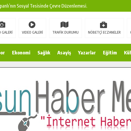
panlı’nın Sosyal Tesisinde Çevre Düzenlemesi.
ına Modern Ulaşım Yatırımı.
arı: Edinilen Bilgi Türk Tarımına Katkı Sağlayacak.
 GALERİ
VIDEO GALERİ
TRAFİK DURUMU
NÖBETÇİ ECZANELER
Sokak’ta Sıcak Asfalt Serimine Başladı.
 Yeni Medya ve Fotoğrafçılığı Keşfetti.
or
Ekonomi
Sağlık
Asayiş
Yazarlar
Eğitim
Kül
 DUALARLA ANILDI.
Ulaşım Konforunu Yükseltiyor.
ya’dan Başkan Cüce’ye Veda Ziyareti.
a Doğru.