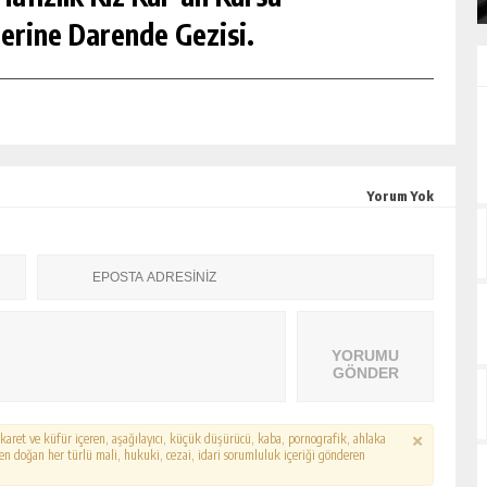
erine Darende Gezisi.
Yorum Yok
YORUMU
GÖNDER
hakaret ve küfür içeren, aşağılayıcı, küçük düşürücü, kaba, pornografik, ahlaka
erden doğan her türlü mali, hukuki, cezai, idari sorumluluk içeriği gönderen