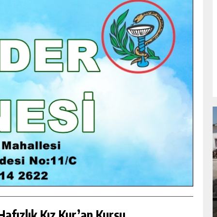
NDA
GÖKSUN HAFIZLIK KIZ KUR’AN KURSU
ÖĞRENCILERINE DARENDE GEZISI.
GÜNLÜK HABER AKIŞI
afızlık Kız Kur’an Kursu