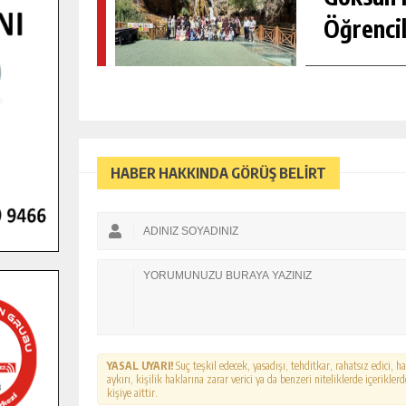
Öğrencil
HABER HAKKINDA GÖRÜŞ BELİRT
YASAL UYARI!
Suç teşkil edecek, yasadışı, tehditkar, rahatsız edici, 
aykırı, kişilik haklarına zarar verici ya da benzeri niteliklerde içerikl
kişiye aittir.