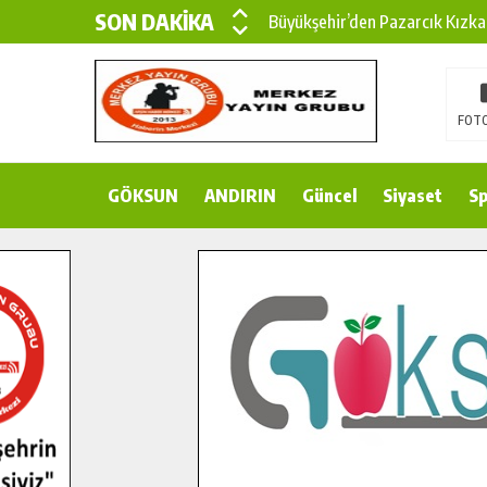
SON DAKİKA
Büyükşehir’den Pazarcık Kızka
Büyükşehir’den Pazarcık Kırsal
Çin’den KSÜ’ye Uluslararası Baş
FOTO
Büyükşehir, Türkoğlu Derebaşı 
GÖKSUN
ANDIRIN
Gençler Pusula Maraş Kampında
Güncel
Siyaset
Sp
15 TEMMUZ’DA ŞEHİTLERİMİZ
Büyükşehir, Göksun Kırsalında 
İlçe Jandarma Komutanı Karaka
Bertiz’in Yeni Köprüsünde Son