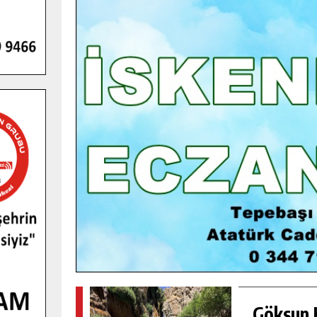
GENÇLER PUSULA MARAŞ KAMPI
YENI MEDYA VE FOTOĞRAFÇILIĞI
KEŞFETTI.
GÜNLÜK HABER AKIŞI
Göksun H