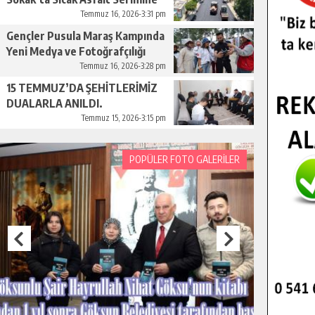
Başladı.
Temmuz 16, 2026-3:31 pm
Gençler Pusula Maraş Kampında
Yeni Medya ve Fotoğrafçılığı
Keşfetti.
Temmuz 16, 2026-3:28 pm
15 TEMMUZ’DA ŞEHİTLERİMİZ
DUALARLA ANILDI.
Temmuz 15, 2026-3:15 pm
POPÜLER FOTO GALERİLER