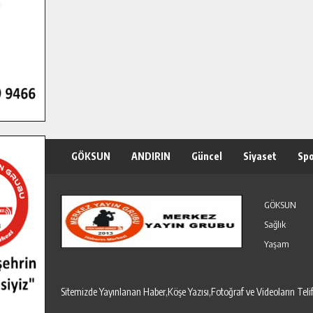
GÖKSUN
ANDIRIN
Güncel
Siyaset
Sp
Özel Haber
Seri İlanlar
GÖKSUN
Sağlık
Yaşam
Sitemizde Yayınlanan Haber,Köşe Yazısı,Fotoğraf ve Videoların T