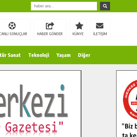
CANLI SONUÇLAR
HABER GÖNDER
KÜNYE
İLETİŞİM
tür Sanat
Teknoloji
Yaşam
Diğer