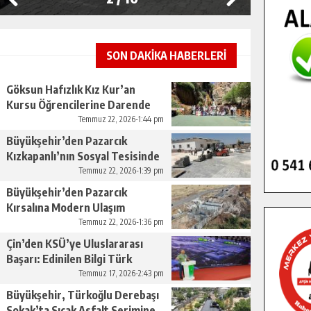
SON DAKİKA HABERLERİ
Göksun Hafızlık Kız Kur’an
Kursu Öğrencilerine Darende
Gezisi.
Temmuz 22, 2026-1:44 pm
Büyükşehir’den Pazarcık
Kızkapanlı’nın Sosyal Tesisinde
Çevre Düzenlemesi.
Temmuz 22, 2026-1:39 pm
Büyükşehir’den Pazarcık
Kırsalına Modern Ulaşım
Yatırımı.
Temmuz 22, 2026-1:36 pm
Çin’den KSÜ’ye Uluslararası
Başarı: Edinilen Bilgi Türk
Tarımına Katkı Sağlayacak.
Temmuz 17, 2026-2:43 pm
Büyükşehir, Türkoğlu Derebaşı
Sokak’ta Sıcak Asfalt Serimine