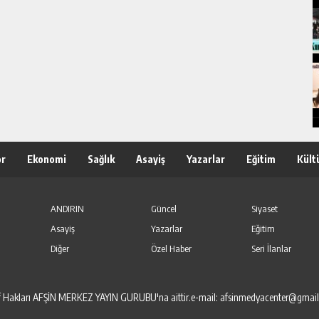
or
Ekonomi
Sağlık
Asayiş
Yazarlar
Eğitim
Kült
ANDIRIN
Güncel
Siyaset
Asayiş
Yazarlar
Eğitim
Diğer
Özel Haber
Seri İlanlar
elif Hakları AFŞİN MERKEZ YAYIN GURUBU'na aittir.e-mail: afsinmedyacenter@gmai