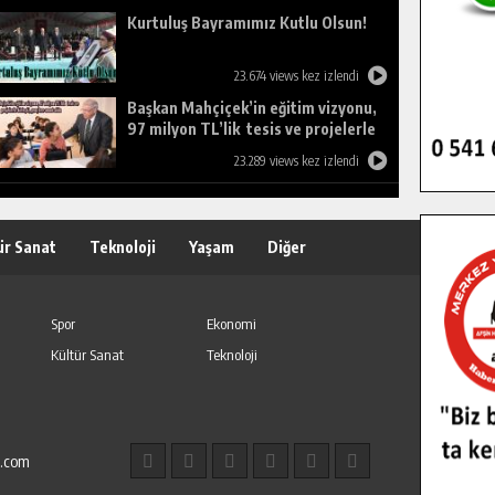
Kurtuluş Bayramımız Kutlu Olsun!
23.674 views kez izlendi
Başkan Mahçiçek’in eğitim vizyonu,
97 milyon TL’lik tesis ve projelerle
birleşti, gençlere umut oldu.
23.289 views kez izlendi
ür Sanat
Teknoloji
Yaşam
Diğer
Spor
Ekonomi
Kültür Sanat
Teknoloji
l.com