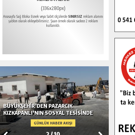
(336x280px)
Anasayfa Sağ Bloka Esnek veya Sabit ölçülerde
SINIRSIZ
reklam alanını
şablon olarak ekleyebilirsiniz. Şuan örnek olarak sadece 2 reklam
kullanıldı.
BÜYÜKŞEHIR’DEN PAZARCIK
BÜYÜKŞ
KIZKAPANLI’NIN SOSYAL TESISINDE
MODERN
ÇEVRE DÜZENLEMESI.
GÜNLÜK HABER AKIŞI
2
/
10