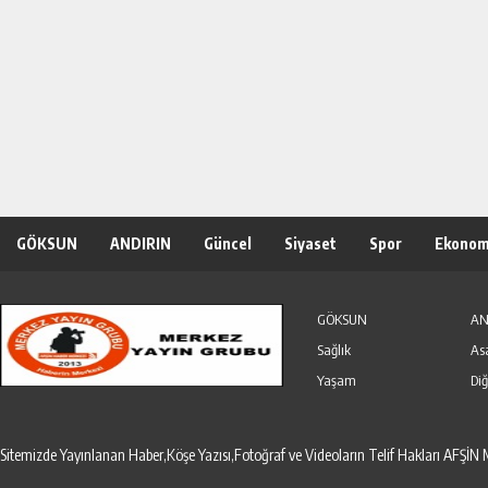
GÖKSUN
ANDIRIN
Güncel
Siyaset
Spor
Ekonom
Özel Haber
Seri İlanlar
GÖKSUN
AN
Sağlık
As
Yaşam
Diğ
Sitemizde Yayınlanan Haber,Köşe Yazısı,Fotoğraf ve Videoların Telif Hakları AF