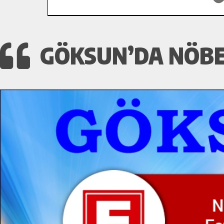
GÖKSUN’DA NÖBET