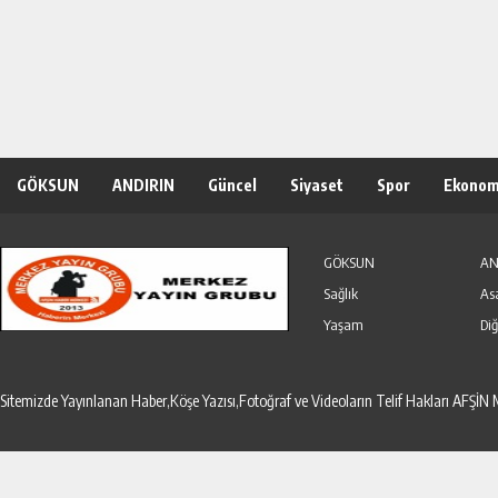
GÖKSUN
ANDIRIN
Güncel
Siyaset
Spor
Ekonom
Özel Haber
Seri İlanlar
GÖKSUN
AN
Sağlık
As
Yaşam
Diğ
Sitemizde Yayınlanan Haber,Köşe Yazısı,Fotoğraf ve Videoların Telif Hakları AF