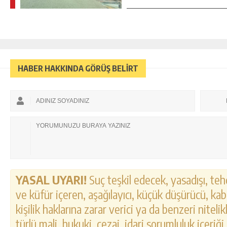
HABER HAKKINDA GÖRÜŞ BELİRT
YASAL UYARI!
Suç teşkil edecek, yasadışı, tehd
ve küfür içeren, aşağılayıcı, küçük düşürücü, kab
kişilik haklarına zarar verici ya da benzeri nitel
türlü mali, hukuki, cezai, idari sorumluluk içeriği