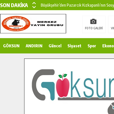
SON DAKİKA
Büyükşehir’den Pazarcık Kızkapanlı’nın Sos
Büyükşehir’den Pazarcık Kırsalına Modern Ul
Çin’den KSÜ’ye Uluslararası Başarı: Edinilen
FOTO GALERİ
VI
Büyükşehir, Türkoğlu Derebaşı Sokak’ta Sıca
GÖKSUN
ANDIRIN
Gençler Pusula Maraş Kampında Yeni Medya v
Güncel
Siyaset
Spor
Ekono
15 TEMMUZ’DA ŞEHİTLERİMİZ DUALARLA A
Büyükşehir, Göksun Kırsalında Ulaşım Konfor
İlçe Jandarma Komutanı Karakaya’dan Başkan
Bertiz’in Yeni Köprüsünde Sona Doğru.