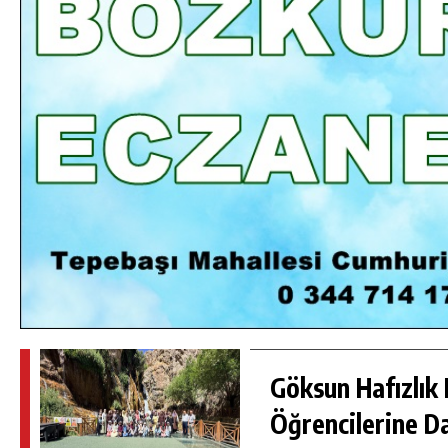
DA
GÖKSUN HAFIZLIK KIZ KUR’AN KURSU
ÖĞRENCILERINE DARENDE GEZISI.
GÜNLÜK HABER AKIŞI
Göksun Hafızlık 
Öğrencilerine D