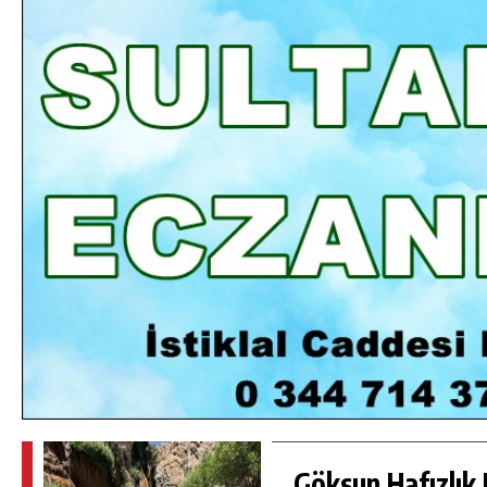
DA
GÖKSUN HAFIZLIK KIZ KUR’AN KURSU
ÖĞRENCILERINE DARENDE GEZISI.
GÜNLÜK HABER AKIŞI
Göksun Hafızlık 