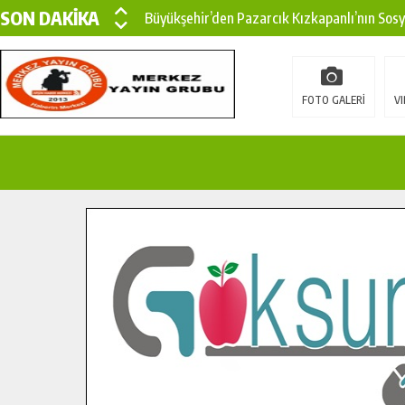
SON DAKİKA
Büyükşehir’den Pazarcık Kızkapanlı’nın Sos
Büyükşehir’den Pazarcık Kırsalına Modern Ul
Çin’den KSÜ’ye Uluslararası Başarı: Edinilen
FOTO GALERİ
VI
Büyükşehir, Türkoğlu Derebaşı Sokak’ta Sıca
Gençler Pusula Maraş Kampında Yeni Medya v
15 TEMMUZ’DA ŞEHİTLERİMİZ DUALARLA A
Büyükşehir, Göksun Kırsalında Ulaşım Konfor
İlçe Jandarma Komutanı Karakaya’dan Başkan
Bertiz’in Yeni Köprüsünde Sona Doğru.