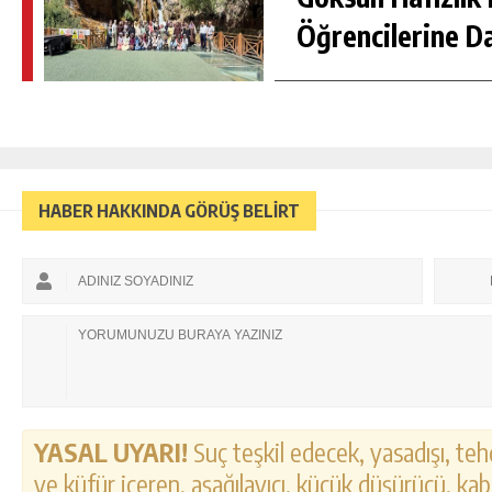
Öğrencilerine D
HABER HAKKINDA GÖRÜŞ BELİRT
YASAL UYARI!
Suç teşkil edecek, yasadışı, tehd
ve küfür içeren, aşağılayıcı, küçük düşürücü, kab