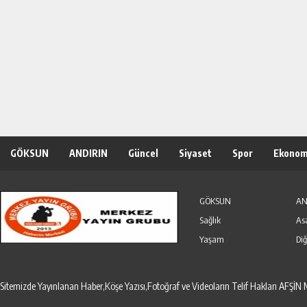
GÖKSUN
ANDIRIN
Güncel
Siyaset
Spor
Ekonom
Özel Haber
Seri İlanlar
GÖKSUN
AN
Sağlık
As
Yaşam
Diğ
Sitemizde Yayınlanan Haber,Köşe Yazısı,Fotoğraf ve Videoların Telif Hakları AF