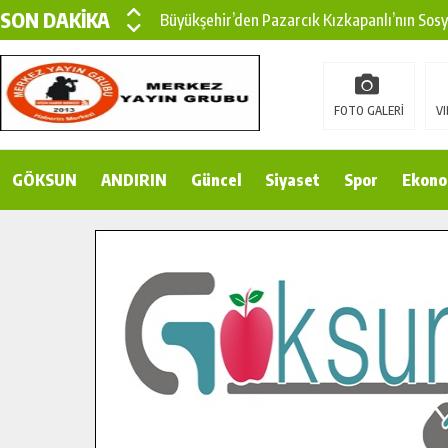
SON DAKİKA
Büyükşehir’den Pazarcık Kızkapanlı’nın Sos
Büyükşehir’den Pazarcık Kırsalına Modern Ul
Çin’den KSÜ’ye Uluslararası Başarı: Edinilen
FOTO GALERİ
VI
Büyükşehir, Türkoğlu Derebaşı Sokak’ta Sıca
GÖKSUN
ANDIRIN
Gençler Pusula Maraş Kampında Yeni Medya v
Güncel
Siyaset
Spor
Ekono
15 TEMMUZ’DA ŞEHİTLERİMİZ DUALARLA A
Büyükşehir, Göksun Kırsalında Ulaşım Konfor
İlçe Jandarma Komutanı Karakaya’dan Başkan
Bertiz’in Yeni Köprüsünde Sona Doğru.