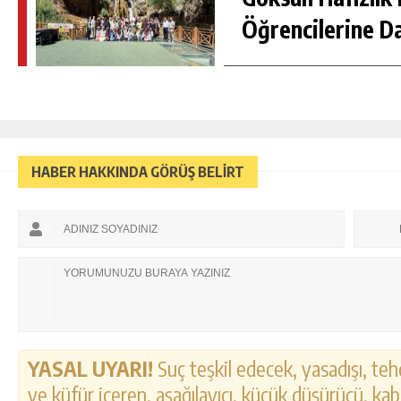
Öğrencilerine D
HABER HAKKINDA GÖRÜŞ BELİRT
YASAL UYARI!
Suç teşkil edecek, yasadışı, tehd
ve küfür içeren, aşağılayıcı, küçük düşürücü, kab