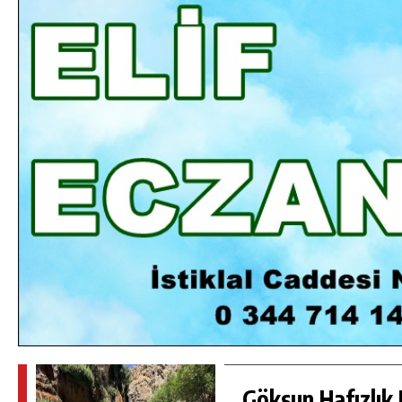
DA
GÖKSUN HAFIZLIK KIZ KUR’AN KURSU
ÖĞRENCILERINE DARENDE GEZISI.
GÜNLÜK HABER AKIŞI
Göksun Hafızlık 