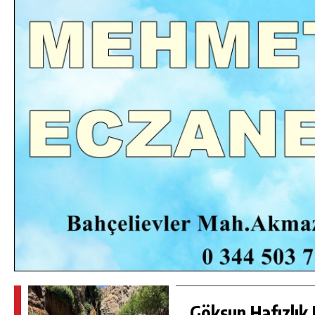
DA
GÖKSUN HAFIZLIK KIZ KUR’AN KURSU
ÖĞRENCILERINE DARENDE GEZISI.
GÜNLÜK HABER AKIŞI
Göksun Hafızlık 