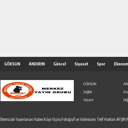
GÖKSUN
ANDIRIN
Güncel
Siyaset
Spor
Ekonom
Özel Haber
Seri İlanlar
GÖKSUN
AN
Sağlık
As
Yaşam
Diğ
Sitemizde Yayınlanan Haber,Köşe Yazısı,Fotoğraf ve Videoların Telif Hakları AF