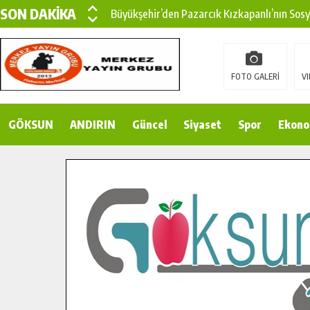
SON DAKİKA
Büyükşehir’den Pazarcık Kızkapanlı’nın Sos
Büyükşehir’den Pazarcık Kırsalına Modern Ul
Çin’den KSÜ’ye Uluslararası Başarı: Edinilen
FOTO GALERİ
VI
Büyükşehir, Türkoğlu Derebaşı Sokak’ta Sıca
GÖKSUN
ANDIRIN
Gençler Pusula Maraş Kampında Yeni Medya v
Güncel
Siyaset
Spor
Ekono
15 TEMMUZ’DA ŞEHİTLERİMİZ DUALARLA A
Büyükşehir, Göksun Kırsalında Ulaşım Konfor
İlçe Jandarma Komutanı Karakaya’dan Başkan
Bertiz’in Yeni Köprüsünde Sona Doğru.