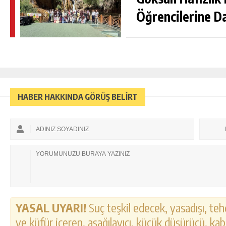
Öğrencilerine D
HABER HAKKINDA GÖRÜŞ BELİRT
YASAL UYARI!
Suç teşkil edecek, yasadışı, tehd
ve küfür içeren, aşağılayıcı, küçük düşürücü, kab