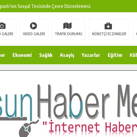
panlı’nın Sosyal Tesisinde Çevre Düzenlemesi.
ına Modern Ulaşım Yatırımı.
arı: Edinilen Bilgi Türk Tarımına Katkı Sağlayacak.
 GALERİ
VIDEO GALERİ
TRAFİK DURUMU
NÖBETÇİ ECZANELER
Sokak’ta Sıcak Asfalt Serimine Başladı.
 Yeni Medya ve Fotoğrafçılığı Keşfetti.
or
Ekonomi
Sağlık
Asayiş
Yazarlar
Eğitim
Kül
 DUALARLA ANILDI.
Ulaşım Konforunu Yükseltiyor.
ya’dan Başkan Cüce’ye Veda Ziyareti.
a Doğru.