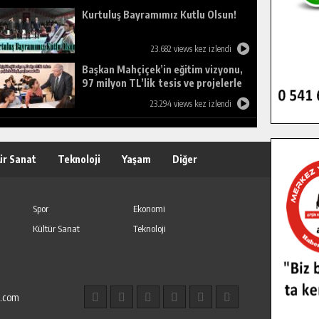
Kurtuluş Bayramımız Kutlu Olsun!
23.682 views kez izlendi
Başkan Mahçiçek’in eğitim vizyonu,
97 milyon TL’lik tesis ve projelerle
birleşti, gençlere umut oldu.
23.294 views kez izlendi
ür Sanat
Teknoloji
Yaşam
Diğer
Spor
Ekonomi
Kültür Sanat
Teknoloji
l.com