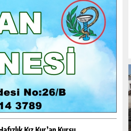
NDA
GÖKSUN HAFIZLIK KIZ KUR’AN KURSU
ÖĞRENCILERINE DARENDE GEZISI.
GÜNLÜK HABER AKIŞI
afızlık Kız Kur’an Kursu