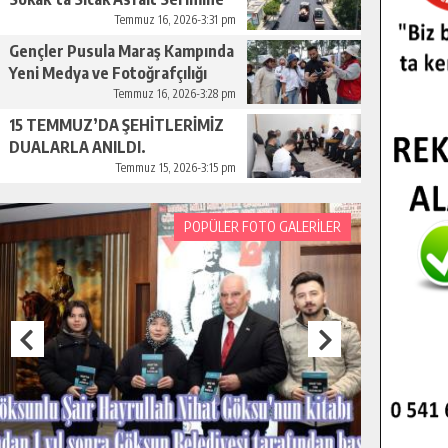
Başladı.
Temmuz 16, 2026-3:31 pm
Gençler Pusula Maraş Kampında
Yeni Medya ve Fotoğrafçılığı
Keşfetti.
Temmuz 16, 2026-3:28 pm
15 TEMMUZ’DA ŞEHİTLERİMİZ
DUALARLA ANILDI.
Temmuz 15, 2026-3:15 pm
POPÜLER FOTO GALERİLER