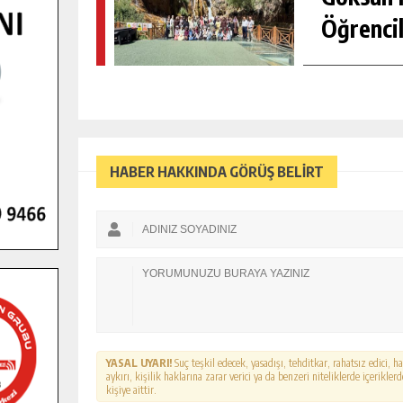
Öğrencil
HABER HAKKINDA GÖRÜŞ BELİRT
YASAL UYARI!
Suç teşkil edecek, yasadışı, tehditkar, rahatsız edici, 
aykırı, kişilik haklarına zarar verici ya da benzeri niteliklerde içerikl
kişiye aittir.