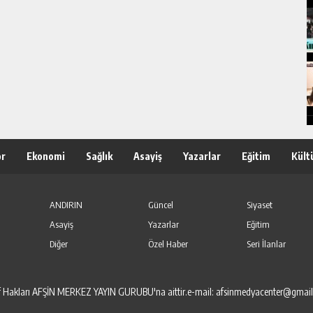
or
Ekonomi
Sağlık
Asayiş
Yazarlar
Eğitim
Kült
ANDIRIN
Güncel
Siyaset
Asayiş
Yazarlar
Eğitim
Diğer
Özel Haber
Seri İlanlar
elif Hakları AFŞİN MERKEZ YAYIN GURUBU'na aittir.e-mail: afsinmedyacenter@gmai