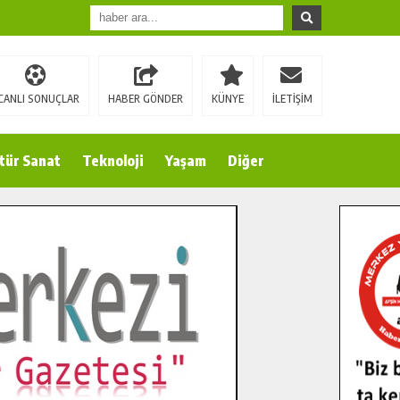
CANLI SONUÇLAR
HABER GÖNDER
KÜNYE
İLETİŞİM
tür Sanat
Teknoloji
Yaşam
Diğer