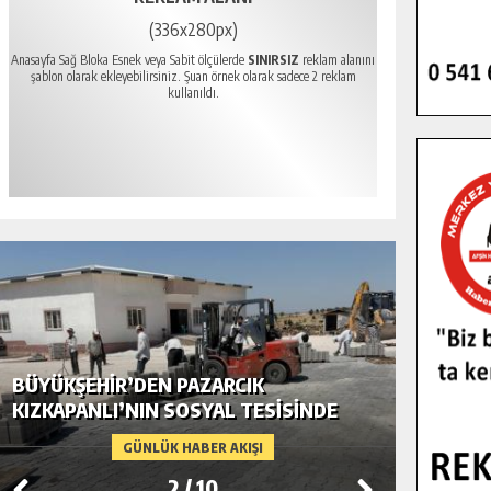
(336x280px)
Anasayfa Sağ Bloka Esnek veya Sabit ölçülerde
SINIRSIZ
reklam alanını
şablon olarak ekleyebilirsiniz. Şuan örnek olarak sadece 2 reklam
kullanıldı.
BÜYÜKŞEHIR’DEN PAZARCIK
BÜYÜKŞ
KIZKAPANLI’NIN SOSYAL TESISINDE
MODERN
ÇEVRE DÜZENLEMESI.
GÜNLÜK HABER AKIŞI
2
/
10