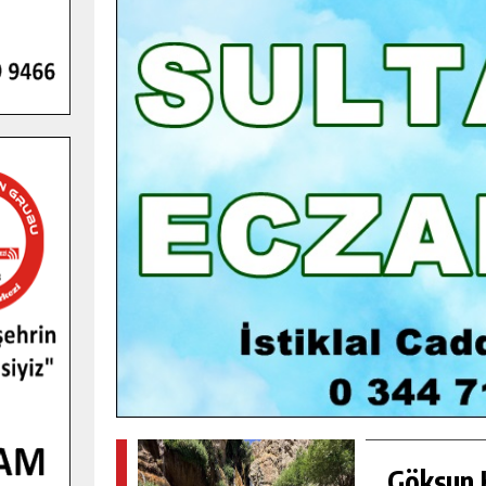
GENÇLER PUSULA MARAŞ KAMPI
YENI MEDYA VE FOTOĞRAFÇILIĞI
KEŞFETTI.
GÜNLÜK HABER AKIŞI
Göksun H