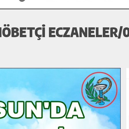
ÖBETÇI ECZANELER/0