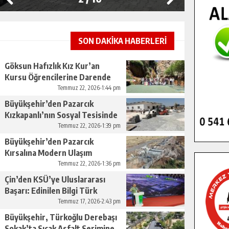
SON DAKİKA HABERLERİ
Göksun Hafızlık Kız Kur’an
Kursu Öğrencilerine Darende
Gezisi.
Temmuz 22, 2026-1:44 pm
Büyükşehir’den Pazarcık
Kızkapanlı’nın Sosyal Tesisinde
Çevre Düzenlemesi.
Temmuz 22, 2026-1:39 pm
Büyükşehir’den Pazarcık
Kırsalına Modern Ulaşım
Yatırımı.
Temmuz 22, 2026-1:36 pm
Çin’den KSÜ’ye Uluslararası
Başarı: Edinilen Bilgi Türk
Tarımına Katkı Sağlayacak.
Temmuz 17, 2026-2:43 pm
Büyükşehir, Türkoğlu Derebaşı
Sokak’ta Sıcak Asfalt Serimine