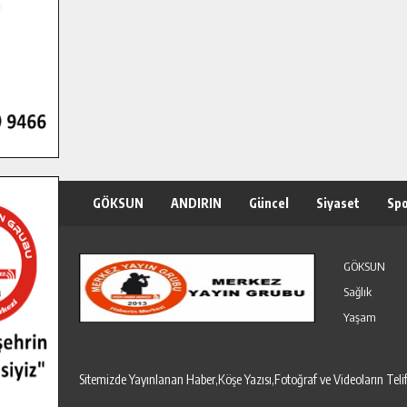
GÖKSUN
ANDIRIN
Güncel
Siyaset
Sp
Özel Haber
Seri İlanlar
GÖKSUN
Sağlık
Yaşam
Sitemizde Yayınlanan Haber,Köşe Yazısı,Fotoğraf ve Videoların T