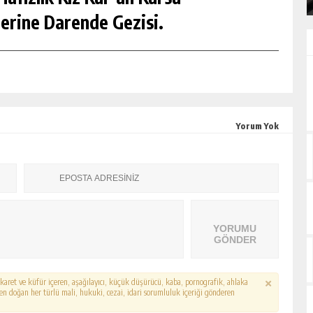
erine Darende Gezisi.
Yorum Yok
YORUMU
GÖNDER
hakaret ve küfür içeren, aşağılayıcı, küçük düşürücü, kaba, pornografik, ahlaka
erden doğan her türlü mali, hukuki, cezai, idari sorumluluk içeriği gönderen