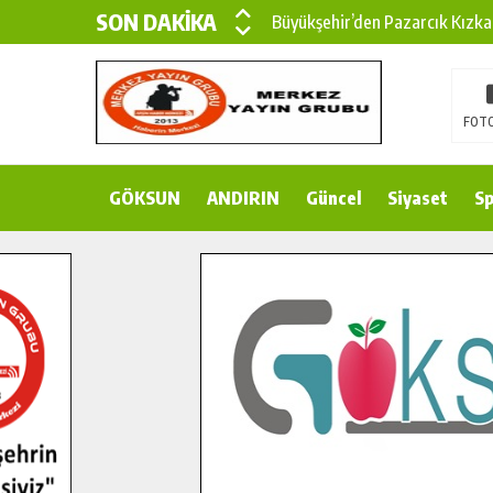
SON DAKİKA
Büyükşehir’den Pazarcık Kızka
Büyükşehir’den Pazarcık Kırsal
Çin’den KSÜ’ye Uluslararası Baş
FOTO
Büyükşehir, Türkoğlu Derebaşı 
GÖKSUN
ANDIRIN
Gençler Pusula Maraş Kampında
Güncel
Siyaset
Sp
15 TEMMUZ’DA ŞEHİTLERİMİZ
Büyükşehir, Göksun Kırsalında 
İlçe Jandarma Komutanı Karaka
Bertiz’in Yeni Köprüsünde Son