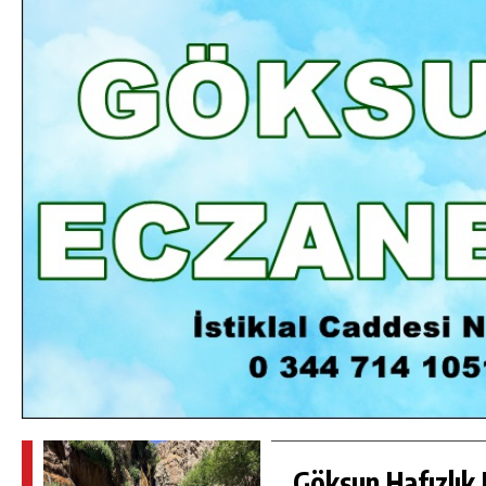
DA
GÖKSUN HAFIZLIK KIZ KUR’AN KURSU
ÖĞRENCILERINE DARENDE GEZISI.
GÜNLÜK HABER AKIŞI
Göksun Hafızlık 