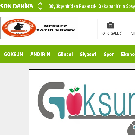
SON DAKİKA
Büyükşehir’den Pazarcık Kızkapanlı’nın Sos
Büyükşehir’den Pazarcık Kırsalına Modern Ul
Çin’den KSÜ’ye Uluslararası Başarı: Edinilen
FOTO GALERİ
VI
Büyükşehir, Türkoğlu Derebaşı Sokak’ta Sıca
GÖKSUN
ANDIRIN
Gençler Pusula Maraş Kampında Yeni Medya v
Güncel
Siyaset
Spor
Ekono
15 TEMMUZ’DA ŞEHİTLERİMİZ DUALARLA A
Büyükşehir, Göksun Kırsalında Ulaşım Konfor
İlçe Jandarma Komutanı Karakaya’dan Başkan
Bertiz’in Yeni Köprüsünde Sona Doğru.