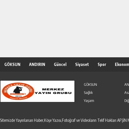
GÖKSUN
ANDIRIN
Güncel
Siyaset
Spor
Ekonom
Özel Haber
Seri İlanlar
GÖKSUN
AN
Sağlık
As
Yaşam
Diğ
Sitemizde Yayınlanan Haber,Köşe Yazısı,Fotoğraf ve Videoların Telif Hakları AF