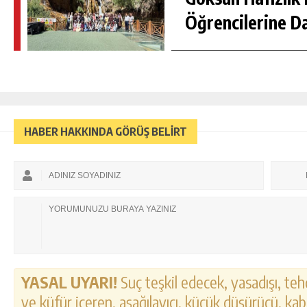
Öğrencilerine D
HABER HAKKINDA GÖRÜŞ BELİRT
YASAL UYARI!
Suç teşkil edecek, yasadışı, tehd
ve küfür içeren, aşağılayıcı, küçük düşürücü, kab