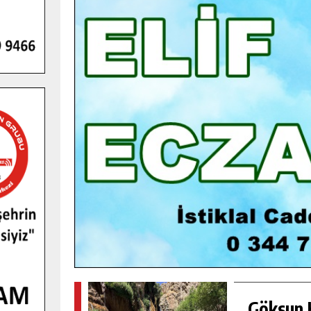
GENÇLER PUSULA MARAŞ KAMPI
YENI MEDYA VE FOTOĞRAFÇILIĞI
KEŞFETTI.
GÜNLÜK HABER AKIŞI
Göksun H