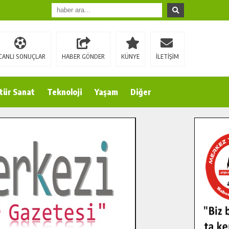
CANLI SONUÇLAR
HABER GÖNDER
KÜNYE
İLETİŞİM
tür Sanat
Teknoloji
Yaşam
Diğer