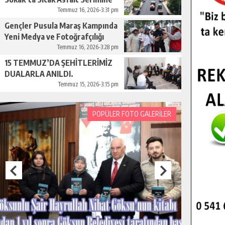
Başladı.
Temmuz 16, 2026-3:31 pm
Gençler Pusula Maraş Kampında
Yeni Medya ve Fotoğrafçılığı
Keşfetti.
Temmuz 16, 2026-3:28 pm
15 TEMMUZ’DA ŞEHİTLERİMİZ
DUALARLA ANILDI.
Temmuz 15, 2026-3:15 pm
POPÜLER FOTO GALERİLER