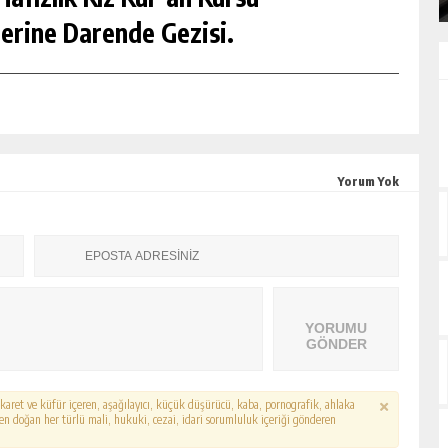
erine Darende Gezisi.
Yorum Yok
YORUMU
GÖNDER
hakaret ve küfür içeren, aşağılayıcı, küçük düşürücü, kaba, pornografik, ahlaka
erden doğan her türlü mali, hukuki, cezai, idari sorumluluk içeriği gönderen