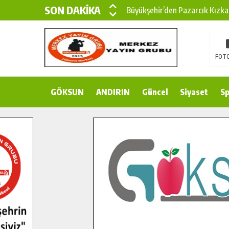
SON DAKİKA
Büyükşehir’den Pazarcık Kızka
Büyükşehir’den Pazarcık Kırsal
Çin’den KSÜ’ye Uluslararası Baş
FOTO
Büyükşehir, Türkoğlu Derebaşı 
GÖKSUN
ANDIRIN
Gençler Pusula Maraş Kampında
Güncel
Siyaset
Sp
15 TEMMUZ’DA ŞEHİTLERİMİZ
Büyükşehir, Göksun Kırsalında 
İlçe Jandarma Komutanı Karaka
Bertiz’in Yeni Köprüsünde Son