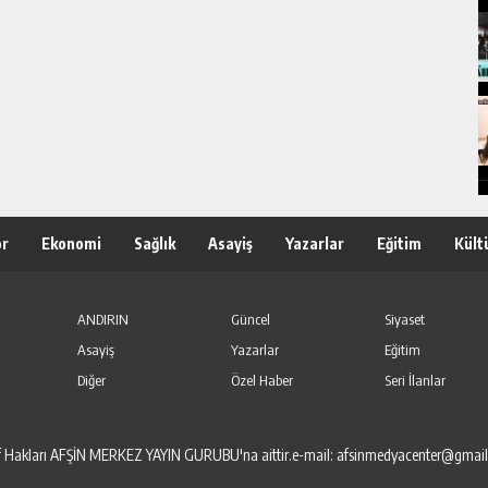
or
Ekonomi
Sağlık
Asayiş
Yazarlar
Eğitim
Kült
ANDIRIN
Güncel
Siyaset
Asayiş
Yazarlar
Eğitim
Diğer
Özel Haber
Seri İlanlar
elif Hakları AFŞİN MERKEZ YAYIN GURUBU'na aittir.e-mail: afsinmedyacenter@gmai