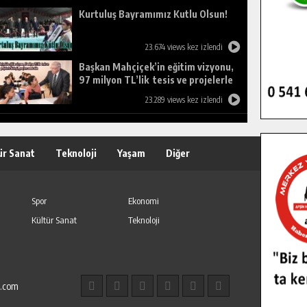
Kurtuluş Bayramımız Kutlu Olsun!
23.674 views kez izlendi
Başkan Mahçiçek’in eğitim vizyonu,
97 milyon TL’lik tesis ve projelerle
birleşti, gençlere umut oldu.
23.289 views kez izlendi
ür Sanat
Teknoloji
Yaşam
Diğer
Spor
Ekonomi
Kültür Sanat
Teknoloji
l.com