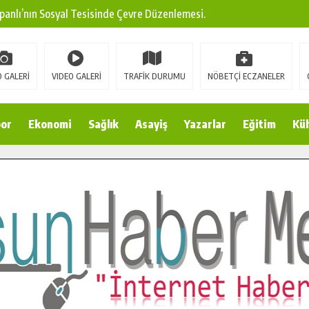
panlı’nın Sosyal Tesisinde Çevre Düzenlemesi.
ına Modern Ulaşım Yatırımı.
arı: Edinilen Bilgi Türk Tarımına Katkı Sağlayacak.
 GALERİ
VIDEO GALERİ
TRAFİK DURUMU
NÖBETÇİ ECZANELER
Sokak’ta Sıcak Asfalt Serimine Başladı.
 Yeni Medya ve Fotoğrafçılığı Keşfetti.
or
Ekonomi
Sağlık
Asayiş
Yazarlar
Eğitim
Kül
 DUALARLA ANILDI.
Ulaşım Konforunu Yükseltiyor.
ya’dan Başkan Cüce’ye Veda Ziyareti.
a Doğru.