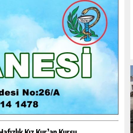
NDA
GÖKSUN HAFIZLIK KIZ KUR’AN KURSU
ÖĞRENCILERINE DARENDE GEZISI.
GÜNLÜK HABER AKIŞI
afızlık Kız Kur’an Kursu