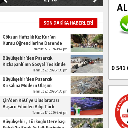
SON DAKİKA HABERLERİ
Göksun Hafızlık Kız Kur’an
Kursu Öğrencilerine Darende
Gezisi.
Temmuz 22, 2026-1:44 pm
Büyükşehir’den Pazarcık
Kızkapanlı’nın Sosyal Tesisinde
Çevre Düzenlemesi.
Temmuz 22, 2026-1:39 pm
Büyükşehir’den Pazarcık
Kırsalına Modern Ulaşım
Yatırımı.
Temmuz 22, 2026-1:36 pm
Çin’den KSÜ’ye Uluslararası
Başarı: Edinilen Bilgi Türk
Tarımına Katkı Sağlayacak.
Temmuz 17, 2026-2:43 pm
Büyükşehir, Türkoğlu Derebaşı
Sokak’ta Sıcak Asfalt Serimine