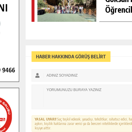
Öğrencil
HABER HAKKINDA GÖRÜŞ BELİRT
YASAL UYARI!
Suç teşkil edecek, yasadışı, tehditkar, rahatsız edici, 
aykırı, kişilik haklarına zarar verici ya da benzeri niteliklerde içerikl
kişiye aittir.