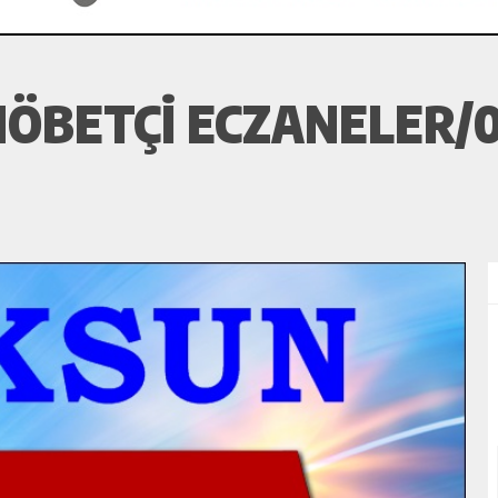
ÖBETÇI ECZANELER/0