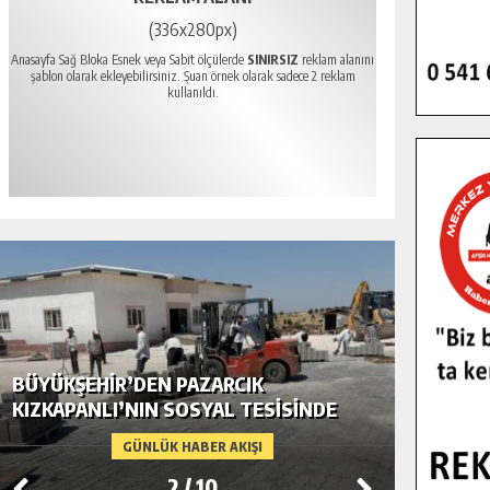
(336x280px)
Anasayfa Sağ Bloka Esnek veya Sabit ölçülerde
SINIRSIZ
reklam alanını
şablon olarak ekleyebilirsiniz. Şuan örnek olarak sadece 2 reklam
kullanıldı.
BÜYÜKŞEHIR’DEN PAZARCIK
BÜYÜKŞ
KIZKAPANLI’NIN SOSYAL TESISINDE
MODERN
ÇEVRE DÜZENLEMESI.
GÜNLÜK HABER AKIŞI
2
/
10