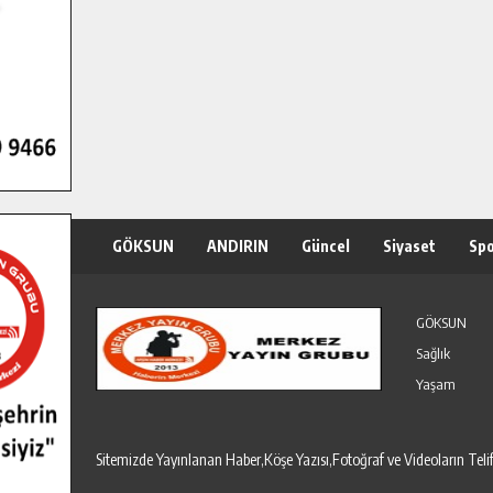
GÖKSUN
ANDIRIN
Güncel
Siyaset
Sp
Özel Haber
Seri İlanlar
GÖKSUN
Sağlık
Yaşam
Sitemizde Yayınlanan Haber,Köşe Yazısı,Fotoğraf ve Videoların T