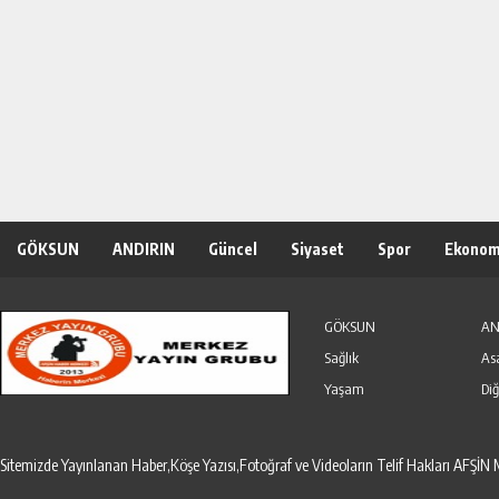
GÖKSUN
ANDIRIN
Güncel
Siyaset
Spor
Ekonom
Özel Haber
Seri İlanlar
GÖKSUN
AN
Sağlık
As
Yaşam
Diğ
Sitemizde Yayınlanan Haber,Köşe Yazısı,Fotoğraf ve Videoların Telif Hakları AF