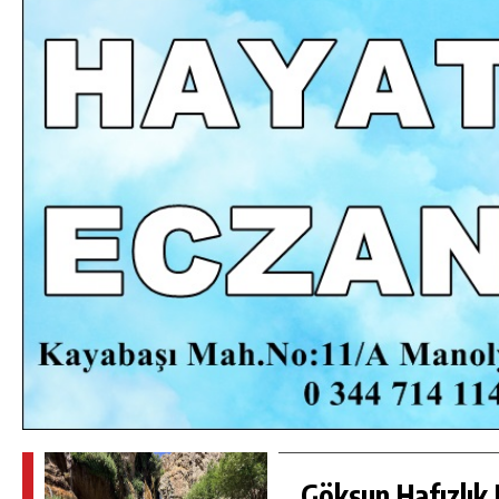
DA
GÖKSUN HAFIZLIK KIZ KUR’AN KURSU
ÖĞRENCILERINE DARENDE GEZISI.
GÜNLÜK HABER AKIŞI
Göksun Hafızlık 