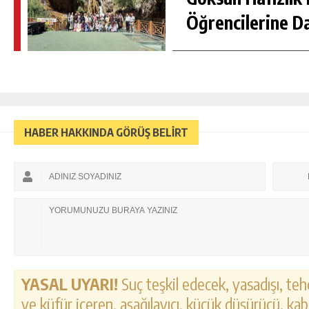
Öğrencilerine D
HABER HAKKINDA GÖRÜŞ BELİRT
YASAL UYARI!
Suç teşkil edecek, yasadışı, tehd
ve küfür içeren, aşağılayıcı, küçük düşürücü, kab