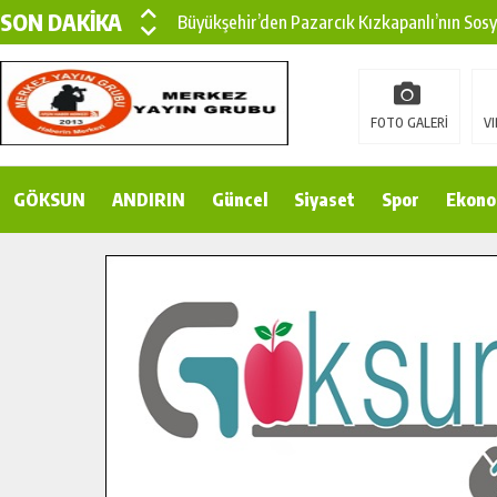
SON DAKİKA
Büyükşehir’den Pazarcık Kızkapanlı’nın Sos
Büyükşehir’den Pazarcık Kırsalına Modern Ul
Çin’den KSÜ’ye Uluslararası Başarı: Edinilen
FOTO GALERİ
VI
Büyükşehir, Türkoğlu Derebaşı Sokak’ta Sıca
GÖKSUN
ANDIRIN
Gençler Pusula Maraş Kampında Yeni Medya v
Güncel
Siyaset
Spor
Ekono
15 TEMMUZ’DA ŞEHİTLERİMİZ DUALARLA A
Büyükşehir, Göksun Kırsalında Ulaşım Konfor
İlçe Jandarma Komutanı Karakaya’dan Başkan
Bertiz’in Yeni Köprüsünde Sona Doğru.