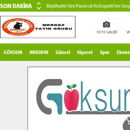
SON DAKİKA
Büyükşehir’den Pazarcık Kızkapanlı’nın Sos
Büyükşehir’den Pazarcık Kırsalına Modern Ul
Çin’den KSÜ’ye Uluslararası Başarı: Edinilen
FOTO GALERİ
VI
Büyükşehir, Türkoğlu Derebaşı Sokak’ta Sıca
GÖKSUN
ANDIRIN
Gençler Pusula Maraş Kampında Yeni Medya v
Güncel
Siyaset
Spor
Ekono
15 TEMMUZ’DA ŞEHİTLERİMİZ DUALARLA A
Büyükşehir, Göksun Kırsalında Ulaşım Konfor
İlçe Jandarma Komutanı Karakaya’dan Başkan
Bertiz’in Yeni Köprüsünde Sona Doğru.