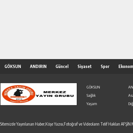
GÖKSUN
ANDIRIN
Güncel
Siyaset
Spor
Ekonom
Özel Haber
Seri İlanlar
GÖKSUN
AN
Sağlık
As
Yaşam
Diğ
Sitemizde Yayınlanan Haber,Köşe Yazısı,Fotoğraf ve Videoların Telif Hakları AF