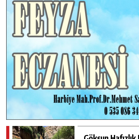
DA
GÖKSUN HAFIZLIK KIZ KUR’AN KURSU
ÖĞRENCILERINE DARENDE GEZISI.
GÜNLÜK HABER AKIŞI
Göksun Hafızlık 