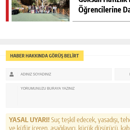
Öğrencilerine D
HABER HAKKINDA GÖRÜŞ BELİRT
YASAL UYARI!
Suç teşkil edecek, yasadışı, tehd
ve küfür içeren, aşağılayıcı, küçük düşürücü, kab