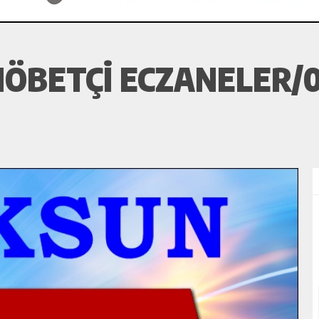
ÖBETÇI ECZANELER/0