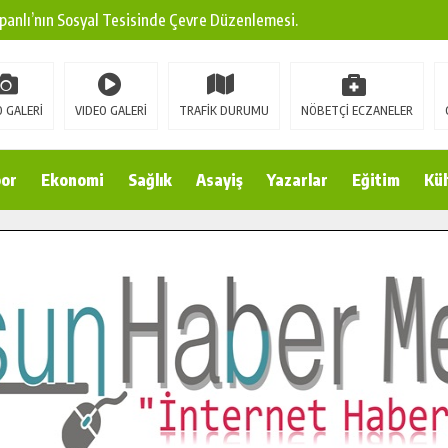
panlı’nın Sosyal Tesisinde Çevre Düzenlemesi.
ına Modern Ulaşım Yatırımı.
arı: Edinilen Bilgi Türk Tarımına Katkı Sağlayacak.
 GALERİ
VIDEO GALERİ
TRAFİK DURUMU
NÖBETÇİ ECZANELER
Sokak’ta Sıcak Asfalt Serimine Başladı.
 Yeni Medya ve Fotoğrafçılığı Keşfetti.
or
Ekonomi
Sağlık
Asayiş
Yazarlar
Eğitim
Kül
 DUALARLA ANILDI.
Ulaşım Konforunu Yükseltiyor.
ya’dan Başkan Cüce’ye Veda Ziyareti.
a Doğru.