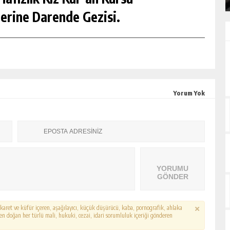
erine Darende Gezisi.
Yorum Yok
YORUMU
GÖNDER
hakaret ve küfür içeren, aşağılayıcı, küçük düşürücü, kaba, pornografik, ahlaka
erden doğan her türlü mali, hukuki, cezai, idari sorumluluk içeriği gönderen