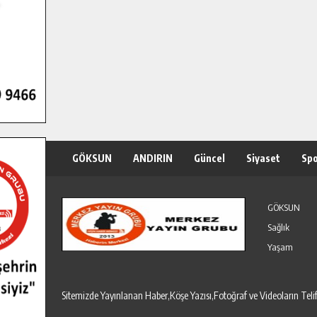
GÖKSUN
ANDIRIN
Güncel
Siyaset
Sp
Özel Haber
Seri İlanlar
GÖKSUN
Sağlık
Yaşam
Sitemizde Yayınlanan Haber,Köşe Yazısı,Fotoğraf ve Videoların T