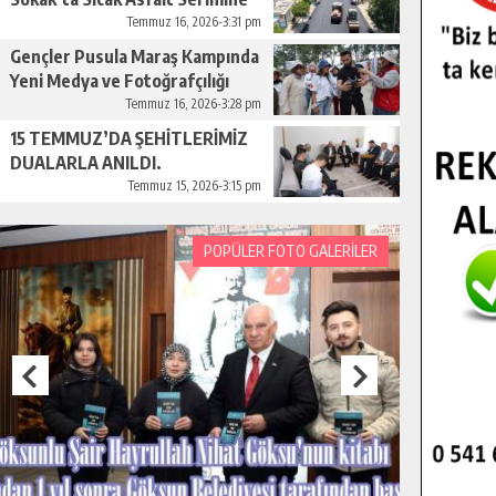
Başladı.
Temmuz 16, 2026-3:31 pm
Gençler Pusula Maraş Kampında
Yeni Medya ve Fotoğrafçılığı
Keşfetti.
Temmuz 16, 2026-3:28 pm
15 TEMMUZ’DA ŞEHİTLERİMİZ
DUALARLA ANILDI.
Temmuz 15, 2026-3:15 pm
POPÜLER FOTO GALERİLER