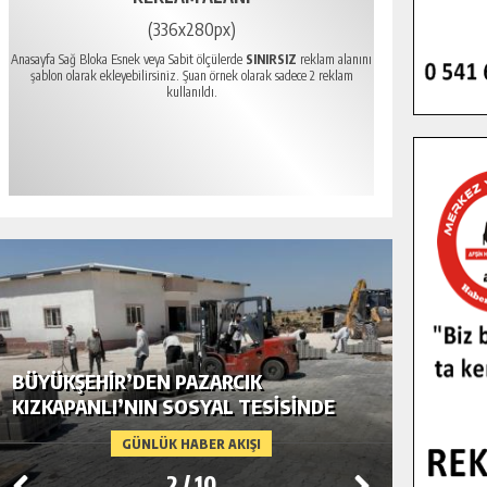
(336x280px)
Anasayfa Sağ Bloka Esnek veya Sabit ölçülerde
SINIRSIZ
reklam alanını
şablon olarak ekleyebilirsiniz. Şuan örnek olarak sadece 2 reklam
kullanıldı.
BÜYÜKŞEHIR’DEN PAZARCIK
BÜYÜKŞ
KIZKAPANLI’NIN SOSYAL TESISINDE
MODERN
ÇEVRE DÜZENLEMESI.
GÜNLÜK HABER AKIŞI
2
/
10