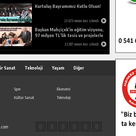
Kurtuluş Bayramımız Kutlu Olsun!
23.673 views kez izlendi
Başkan Mahçiçek’in eğitim vizyonu,
97 milyon TL’lik tesis ve projelerle
birleşti, gençlere umut oldu.
23.287 views kez izlendi
ür Sanat
Teknoloji
Yaşam
Diğer
Spor
Ekonomi
Kültür Sanat
Teknoloji
l.com