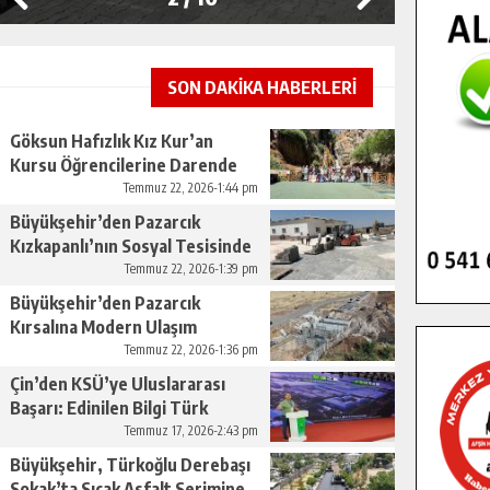
SON DAKİKA HABERLERİ
Göksun Hafızlık Kız Kur’an
Kursu Öğrencilerine Darende
Gezisi.
Temmuz 22, 2026-1:44 pm
Büyükşehir’den Pazarcık
Kızkapanlı’nın Sosyal Tesisinde
Çevre Düzenlemesi.
Temmuz 22, 2026-1:39 pm
Büyükşehir’den Pazarcık
Kırsalına Modern Ulaşım
Yatırımı.
Temmuz 22, 2026-1:36 pm
Çin’den KSÜ’ye Uluslararası
Başarı: Edinilen Bilgi Türk
Tarımına Katkı Sağlayacak.
Temmuz 17, 2026-2:43 pm
Büyükşehir, Türkoğlu Derebaşı
Sokak’ta Sıcak Asfalt Serimine