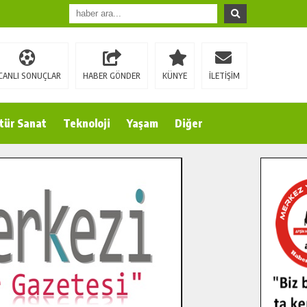
CANLI SONUÇLAR
HABER GÖNDER
KÜNYE
İLETİŞİM
tür Sanat
Teknoloji
Yaşam
Diğer