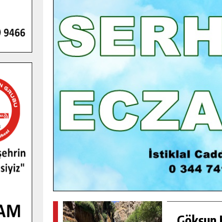
GENÇLER PUSULA MARAŞ KAMPI
YENI MEDYA VE FOTOĞRAFÇILIĞI
KEŞFETTI.
GÜNLÜK HABER AKIŞI
Göksun H