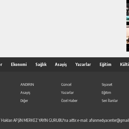
or
Ekonomi
Sağlık
Asayiş
Yazarlar
Eğitim
Kült
ANDIRIN
Güncel
Siyaset
Asayiş
Yazarlar
Eğitim
Diğer
Özel Haber
Seri İlanlar
elif Hakları AFŞİN MERKEZ YAYIN GURUBU'na aittir.e-mail: afsinmedyacenter@gmai