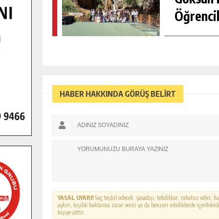
Öğrencil
HABER HAKKINDA GÖRÜŞ BELİRT
YASAL UYARI!
Suç teşkil edecek, yasadışı, tehditkar, rahatsız edici, 
aykırı, kişilik haklarına zarar verici ya da benzeri niteliklerde içerikl
kişiye aittir.