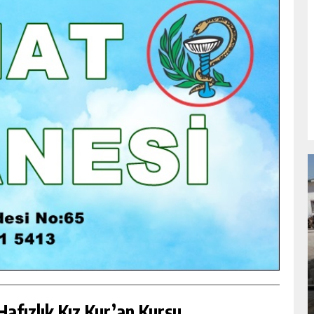
NDA
GÖKSUN HAFIZLIK KIZ KUR’AN KURSU
ÖĞRENCILERINE DARENDE GEZISI.
GÜNLÜK HABER AKIŞI
afızlık Kız Kur’an Kursu