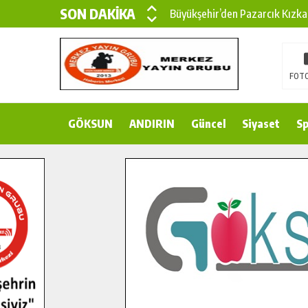
SON DAKİKA
Büyükşehir’den Pazarcık Kızka
Büyükşehir’den Pazarcık Kırsal
Çin’den KSÜ’ye Uluslararası Baş
FOTO
Büyükşehir, Türkoğlu Derebaşı 
GÖKSUN
ANDIRIN
Gençler Pusula Maraş Kampında
Güncel
Siyaset
Sp
15 TEMMUZ’DA ŞEHİTLERİMİZ
Büyükşehir, Göksun Kırsalında 
İlçe Jandarma Komutanı Karaka
Bertiz’in Yeni Köprüsünde Son