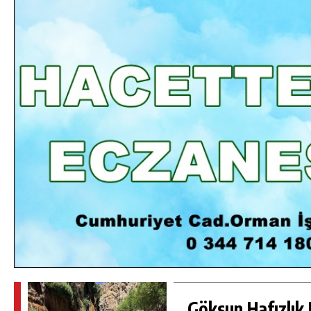
DA
GÖKSUN HAFIZLIK KIZ KUR’AN KURSU
ÖĞRENCILERINE DARENDE GEZISI.
GÜNLÜK HABER AKIŞI
Göksun Hafızlık 