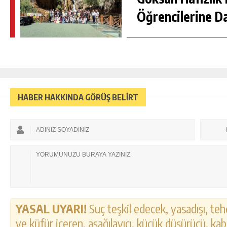
Öğrencilerine D
HABER HAKKINDA GÖRÜŞ BELİRT
YASAL UYARI!
Suç teşkil edecek, yasadışı, tehd
ve küfür içeren, aşağılayıcı, küçük düşürücü, kab