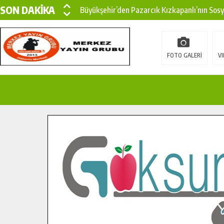
SON DAKİKA
Büyükşehir’den Pazarcık Kızkapanlı’nın Sos
Büyükşehir’den Pazarcık Kırsalına Modern Ul
Çin’den KSÜ’ye Uluslararası Başarı: Edinilen
FOTO GALERİ
VI
Büyükşehir, Türkoğlu Derebaşı Sokak’ta Sıca
Gençler Pusula Maraş Kampında Yeni Medya v
15 TEMMUZ’DA ŞEHİTLERİMİZ DUALARLA A
Büyükşehir, Göksun Kırsalında Ulaşım Konfor
İlçe Jandarma Komutanı Karakaya’dan Başkan
Bertiz’in Yeni Köprüsünde Sona Doğru.