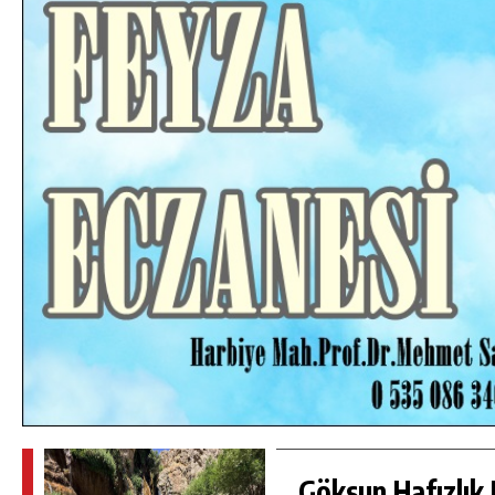
DA
GÖKSUN HAFIZLIK KIZ KUR’AN KURSU
ÖĞRENCILERINE DARENDE GEZISI.
GÜNLÜK HABER AKIŞI
Göksun Hafızlık 