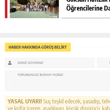
Öğrencilerine D
HABER HAKKINDA GÖRÜŞ BELİRT
YASAL UYARI!
Suç teşkil edecek, yasadışı, tehd
ve küfür içeren, aşağılayıcı, küçük düşürücü, kab