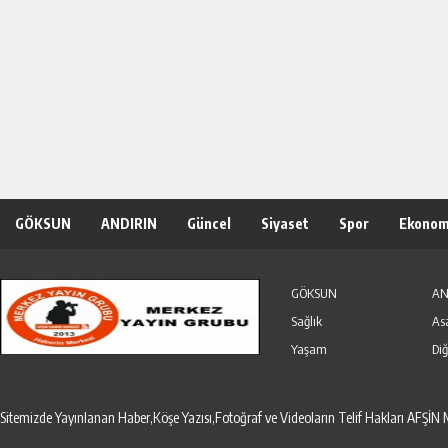
GÖKSUN
ANDIRIN
Güncel
Siyaset
Spor
Ekonom
Özel Haber
Seri İlanlar
GÖKSUN
AN
Sağlık
As
Yaşam
Diğ
Sitemizde Yayınlanan Haber,Köşe Yazısı,Fotoğraf ve Videoların Telif Hakları AF