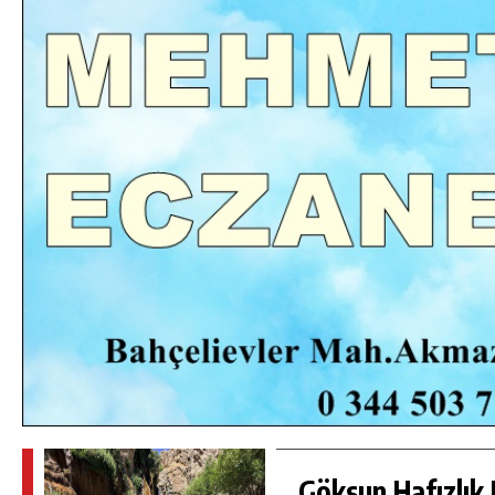
DA
GÖKSUN HAFIZLIK KIZ KUR’AN KURSU
ÖĞRENCILERINE DARENDE GEZISI.
GÜNLÜK HABER AKIŞI
Göksun Hafızlık 