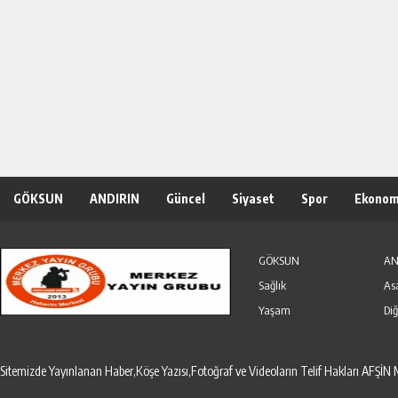
GÖKSUN
ANDIRIN
Güncel
Siyaset
Spor
Ekonom
Özel Haber
Seri İlanlar
GÖKSUN
AN
Sağlık
As
Yaşam
Diğ
Sitemizde Yayınlanan Haber,Köşe Yazısı,Fotoğraf ve Videoların Telif Hakları AF