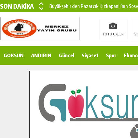
SON DAKİKA
Büyükşehir’den Pazarcık Kızkapanlı’nın Sos
Büyükşehir’den Pazarcık Kırsalına Modern Ul
Çin’den KSÜ’ye Uluslararası Başarı: Edinilen
FOTO GALERİ
VI
Büyükşehir, Türkoğlu Derebaşı Sokak’ta Sıca
GÖKSUN
ANDIRIN
Gençler Pusula Maraş Kampında Yeni Medya v
Güncel
Siyaset
Spor
Ekono
15 TEMMUZ’DA ŞEHİTLERİMİZ DUALARLA A
Büyükşehir, Göksun Kırsalında Ulaşım Konfor
İlçe Jandarma Komutanı Karakaya’dan Başkan
Bertiz’in Yeni Köprüsünde Sona Doğru.