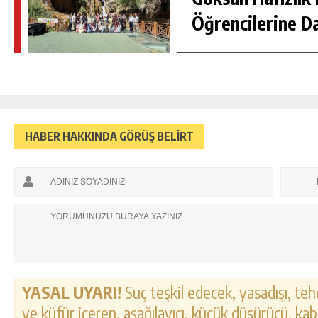
Öğrencilerine D
HABER HAKKINDA GÖRÜŞ BELİRT
YASAL UYARI!
Suç teşkil edecek, yasadışı, tehd
ve küfür içeren, aşağılayıcı, küçük düşürücü, kab