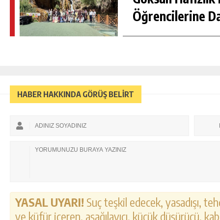
Öğrencilerine D
HABER HAKKINDA GÖRÜŞ BELİRT
YASAL UYARI!
Suç teşkil edecek, yasadışı, tehd
ve küfür içeren, aşağılayıcı, küçük düşürücü, kab