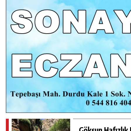
DA
GÖKSUN HAFIZLIK KIZ KUR’AN KURSU
ÖĞRENCILERINE DARENDE GEZISI.
GÜNLÜK HABER AKIŞI
Göksun Hafızlık 