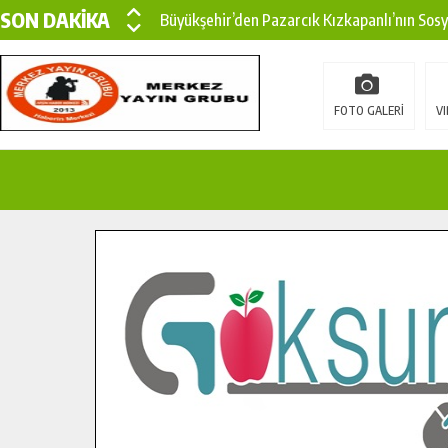
SON DAKİKA
Büyükşehir’den Pazarcık Kızkapanlı’nın Sos
Büyükşehir’den Pazarcık Kırsalına Modern Ul
Çin’den KSÜ’ye Uluslararası Başarı: Edinilen
FOTO GALERİ
VI
Büyükşehir, Türkoğlu Derebaşı Sokak’ta Sıca
Gençler Pusula Maraş Kampında Yeni Medya v
15 TEMMUZ’DA ŞEHİTLERİMİZ DUALARLA A
Büyükşehir, Göksun Kırsalında Ulaşım Konfor
İlçe Jandarma Komutanı Karakaya’dan Başkan
Bertiz’in Yeni Köprüsünde Sona Doğru.