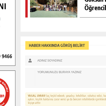
Öğrencil
HABER HAKKINDA GÖRÜŞ BELİRT
YASAL UYARI!
Suç teşkil edecek, yasadışı, tehditkar, rahatsız edici, 
aykırı, kişilik haklarına zarar verici ya da benzeri niteliklerde içerikl
kişiye aittir.