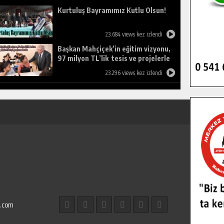
Kurtuluş Bayramımız Kutlu Olsun!
23.684 views kez izlendi
Başkan Mahçiçek’in eğitim vizyonu,
97 milyon TL’lik tesis ve projelerle
birleşti, gençlere umut oldu.
23.296 views kez izlendi
l.com