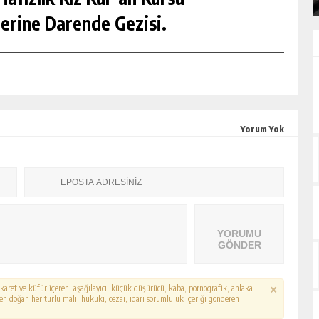
erine Darende Gezisi.
Yorum Yok
YORUMU
GÖNDER
hakaret ve küfür içeren, aşağılayıcı, küçük düşürücü, kaba, pornografik, ahlaka
erden doğan her türlü mali, hukuki, cezai, idari sorumluluk içeriği gönderen