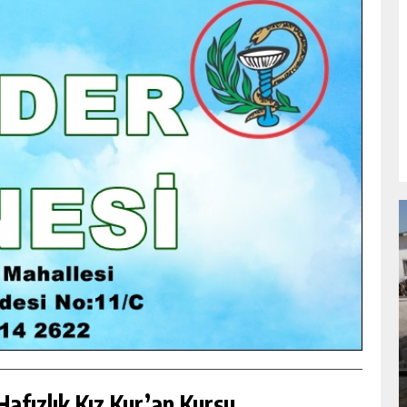
NDA
GÖKSUN HAFIZLIK KIZ KUR’AN KURSU
ÖĞRENCILERINE DARENDE GEZISI.
GÜNLÜK HABER AKIŞI
afızlık Kız Kur’an Kursu