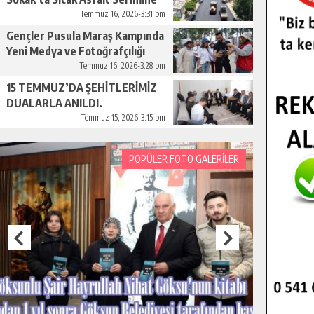
Başladı.
Temmuz 16, 2026-3:31 pm
Gençler Pusula Maraş Kampında
Yeni Medya ve Fotoğrafçılığı
Keşfetti.
Temmuz 16, 2026-3:28 pm
15 TEMMUZ’DA ŞEHİTLERİMİZ
DUALARLA ANILDI.
Temmuz 15, 2026-3:15 pm
POPÜLER FOTO GALERİLER