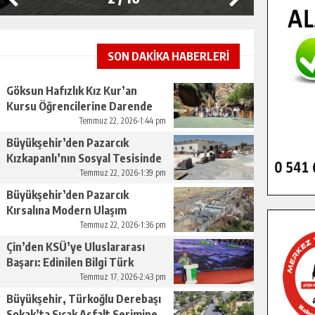
SON DAKİKA HABERLERİ
Göksun Hafızlık Kız Kur’an
Kursu Öğrencilerine Darende
Gezisi.
Temmuz 22, 2026-1:44 pm
Büyükşehir’den Pazarcık
Kızkapanlı’nın Sosyal Tesisinde
Çevre Düzenlemesi.
Temmuz 22, 2026-1:39 pm
Büyükşehir’den Pazarcık
Kırsalına Modern Ulaşım
Yatırımı.
Temmuz 22, 2026-1:36 pm
Çin’den KSÜ’ye Uluslararası
Başarı: Edinilen Bilgi Türk
Tarımına Katkı Sağlayacak.
Temmuz 17, 2026-2:43 pm
Büyükşehir, Türkoğlu Derebaşı
Sokak’ta Sıcak Asfalt Serimine