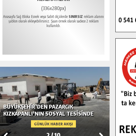
(336x280px)
Anasayfa Sağ Bloka Esnek veya Sabit ölçülerde
SINIRSIZ
reklam alanını
şablon olarak ekleyebilirsiniz. Şuan örnek olarak sadece 2 reklam
kullanıldı.
BÜYÜKŞEHIR’DEN PAZARCIK
BÜYÜKŞ
KIZKAPANLI’NIN SOSYAL TESISINDE
MODERN
ÇEVRE DÜZENLEMESI.
GÜNLÜK HABER AKIŞI
2
/
10