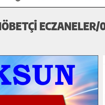
ÖBETÇI ECZANELER/