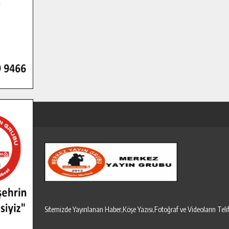
Sitemizde Yayınlanan Haber,Köşe Yazısı,Fotoğraf ve Videoların T