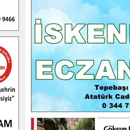
GENÇLER PUSULA MARAŞ KAMPI
YENI MEDYA VE FOTOĞRAFÇILIĞI
KEŞFETTI.
GÜNLÜK HABER AKIŞI
Göksun H