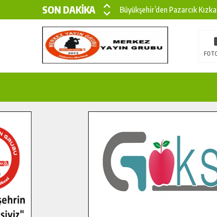
SON DAKİKA
Büyükşehir’den Pazarcık Kızka
Büyükşehir’den Pazarcık Kırsal
Çin’den KSÜ’ye Uluslararası Baş
FOTO
Büyükşehir, Türkoğlu Derebaşı 
Gençler Pusula Maraş Kampında
15 TEMMUZ’DA ŞEHİTLERİMİZ
Büyükşehir, Göksun Kırsalında 
İlçe Jandarma Komutanı Karaka
Bertiz’in Yeni Köprüsünde Son