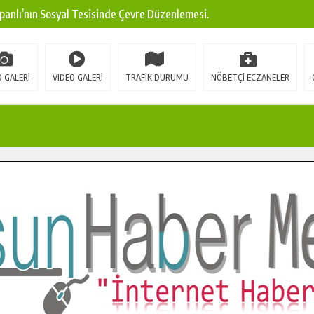
panlı’nın Sosyal Tesisinde Çevre Düzenlemesi.
ına Modern Ulaşım Yatırımı.
arı: Edinilen Bilgi Türk Tarımına Katkı Sağlayacak.
 GALERİ
VIDEO GALERİ
TRAFİK DURUMU
NÖBETÇİ ECZANELER
Sokak’ta Sıcak Asfalt Serimine Başladı.
 Yeni Medya ve Fotoğrafçılığı Keşfetti.
 DUALARLA ANILDI.
Ulaşım Konforunu Yükseltiyor.
ya’dan Başkan Cüce’ye Veda Ziyareti.
a Doğru.