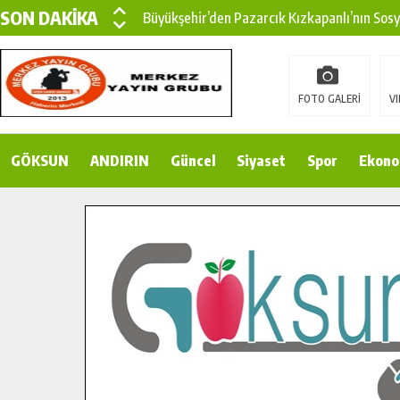
SON DAKİKA
Büyükşehir’den Pazarcık Kızkapanlı’nın Sos
Büyükşehir’den Pazarcık Kırsalına Modern Ul
Çin’den KSÜ’ye Uluslararası Başarı: Edinilen
FOTO GALERİ
VI
Büyükşehir, Türkoğlu Derebaşı Sokak’ta Sıca
GÖKSUN
ANDIRIN
Gençler Pusula Maraş Kampında Yeni Medya v
Güncel
Siyaset
Spor
Ekono
15 TEMMUZ’DA ŞEHİTLERİMİZ DUALARLA A
Büyükşehir, Göksun Kırsalında Ulaşım Konfor
İlçe Jandarma Komutanı Karakaya’dan Başkan
Bertiz’in Yeni Köprüsünde Sona Doğru.