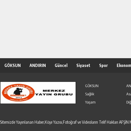
GÖKSUN
ANDIRIN
Güncel
Siyaset
Spor
Ekonom
Özel Haber
Seri İlanlar
GÖKSUN
AN
Sağlık
As
Yaşam
Diğ
Sitemizde Yayınlanan Haber,Köşe Yazısı,Fotoğraf ve Videoların Telif Hakları AF