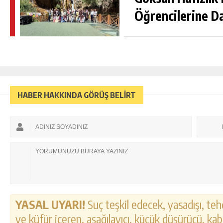
Öğrencilerine D
HABER HAKKINDA GÖRÜŞ BELİRT
YASAL UYARI!
Suç teşkil edecek, yasadışı, tehd
ve küfür içeren, aşağılayıcı, küçük düşürücü, kab