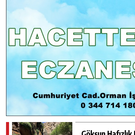
DA
GÖKSUN HAFIZLIK KIZ KUR’AN KURSU
ÖĞRENCILERINE DARENDE GEZISI.
GÜNLÜK HABER AKIŞI
Göksun Hafızlık 