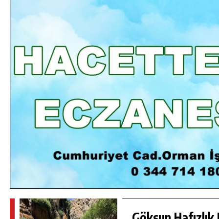
DA
GÖKSUN HAFIZLIK KIZ KUR’AN KURSU
ÖĞRENCILERINE DARENDE GEZISI.
GÜNLÜK HABER AKIŞI
Göksun Hafızlık 