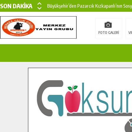
SON DAKİKA
Büyükşehir’den Pazarcık Kızkapanlı’nın Sos
Büyükşehir’den Pazarcık Kırsalına Modern Ul
Çin’den KSÜ’ye Uluslararası Başarı: Edinilen
FOTO GALERİ
VI
Büyükşehir, Türkoğlu Derebaşı Sokak’ta Sıca
Gençler Pusula Maraş Kampında Yeni Medya v
15 TEMMUZ’DA ŞEHİTLERİMİZ DUALARLA A
Büyükşehir, Göksun Kırsalında Ulaşım Konfor
İlçe Jandarma Komutanı Karakaya’dan Başkan
Bertiz’in Yeni Köprüsünde Sona Doğru.