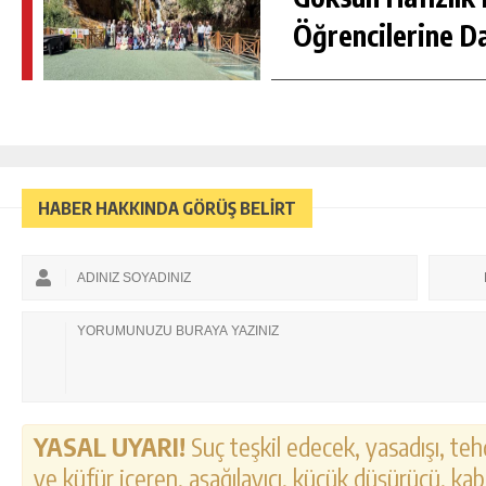
Öğrencilerine D
HABER HAKKINDA GÖRÜŞ BELİRT
YASAL UYARI!
Suç teşkil edecek, yasadışı, tehd
ve küfür içeren, aşağılayıcı, küçük düşürücü, kab