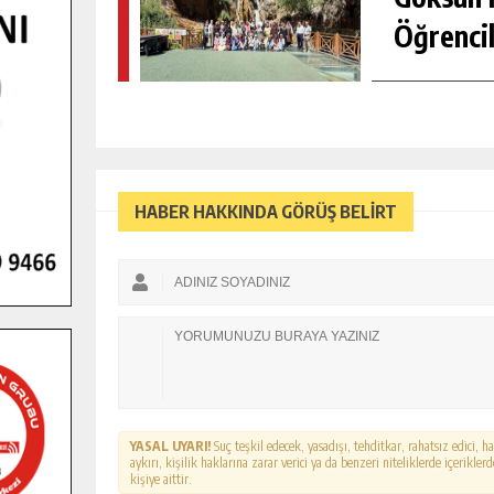
Öğrencil
HABER HAKKINDA GÖRÜŞ BELİRT
YASAL UYARI!
Suç teşkil edecek, yasadışı, tehditkar, rahatsız edici, 
aykırı, kişilik haklarına zarar verici ya da benzeri niteliklerde içerikl
kişiye aittir.