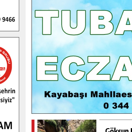
GENÇLER PUSULA MARAŞ KAMPI
YENI MEDYA VE FOTOĞRAFÇILIĞI
KEŞFETTI.
GÜNLÜK HABER AKIŞI
Göksun H