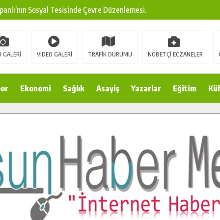
panlı’nın Sosyal Tesisinde Çevre Düzenlemesi.
ına Modern Ulaşım Yatırımı.
arı: Edinilen Bilgi Türk Tarımına Katkı Sağlayacak.
 GALERİ
VIDEO GALERİ
TRAFİK DURUMU
NÖBETÇİ ECZANELER
Sokak’ta Sıcak Asfalt Serimine Başladı.
 Yeni Medya ve Fotoğrafçılığı Keşfetti.
or
Ekonomi
Sağlık
Asayiş
Yazarlar
Eğitim
Kül
 DUALARLA ANILDI.
Ulaşım Konforunu Yükseltiyor.
ya’dan Başkan Cüce’ye Veda Ziyareti.
a Doğru.