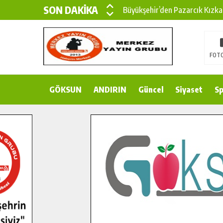
SON DAKİKA
Büyükşehir’den Pazarcık Kızka
Büyükşehir’den Pazarcık Kırsal
Çin’den KSÜ’ye Uluslararası Baş
FOTO
Büyükşehir, Türkoğlu Derebaşı 
GÖKSUN
ANDIRIN
Gençler Pusula Maraş Kampında
Güncel
Siyaset
Sp
15 TEMMUZ’DA ŞEHİTLERİMİZ
Büyükşehir, Göksun Kırsalında 
İlçe Jandarma Komutanı Karaka
Bertiz’in Yeni Köprüsünde Son