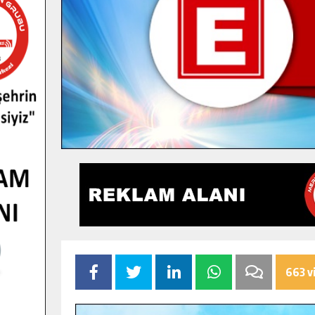
663 v