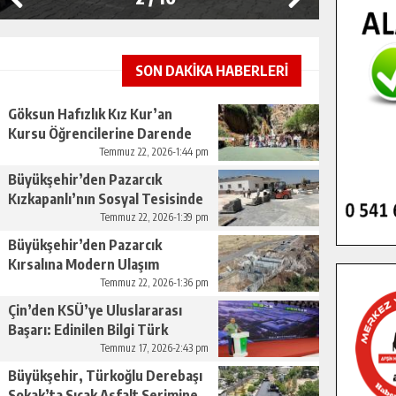
SON DAKİKA HABERLERİ
Göksun Hafızlık Kız Kur’an
Kursu Öğrencilerine Darende
Gezisi.
Temmuz 22, 2026-1:44 pm
Büyükşehir’den Pazarcık
Kızkapanlı’nın Sosyal Tesisinde
Çevre Düzenlemesi.
Temmuz 22, 2026-1:39 pm
Büyükşehir’den Pazarcık
Kırsalına Modern Ulaşım
Yatırımı.
Temmuz 22, 2026-1:36 pm
Çin’den KSÜ’ye Uluslararası
Başarı: Edinilen Bilgi Türk
Tarımına Katkı Sağlayacak.
Temmuz 17, 2026-2:43 pm
Büyükşehir, Türkoğlu Derebaşı
Sokak’ta Sıcak Asfalt Serimine