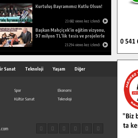
Kurtuluş Bayramımız Kutlu Olsun!
23.682 views kez izlendi
Başkan Mahçiçek’in eğitim vizyonu,
97 milyon TL’lik tesis ve projelerle
birleşti, gençlere umut oldu.
23.294 views kez izlendi
ür Sanat
Teknoloji
Yaşam
Diğer
Spor
Ekonomi
Kültür Sanat
Teknoloji
l.com