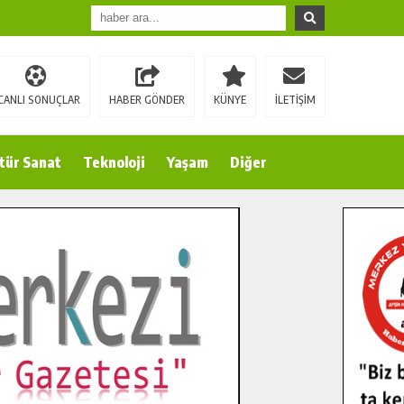
CANLI SONUÇLAR
HABER GÖNDER
KÜNYE
İLETİŞİM
tür Sanat
Teknoloji
Yaşam
Diğer