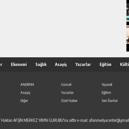
or
Ekonomi
Sağlık
Asayiş
Yazarlar
Eğitim
Kült
ANDIRIN
Güncel
Siyaset
Asayiş
Yazarlar
Eğitim
Diğer
Özel Haber
Seri İlanlar
elif Hakları AFŞİN MERKEZ YAYIN GURUBU'na aittir.e-mail: afsinmedyacenter@gmai