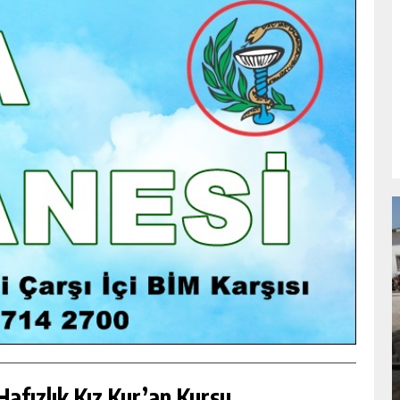
NDA
GÖKSUN HAFIZLIK KIZ KUR’AN KURSU
ÖĞRENCILERINE DARENDE GEZISI.
GÜNLÜK HABER AKIŞI
afızlık Kız Kur’an Kursu