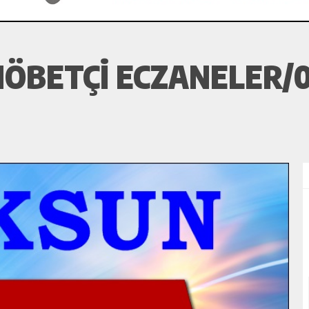
ÖBETÇI ECZANELER/0