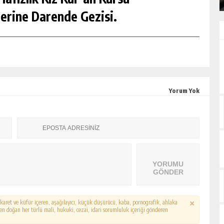
erine Darende Gezisi.
Yorum Yok
YORUMU
GÖNDER
hakaret ve küfür içeren, aşağılayıcı, küçük düşürücü, kaba, pornografik, ahlaka
erden doğan her türlü mali, hukuki, cezai, idari sorumluluk içeriği gönderen