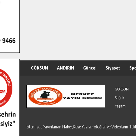
GÖKSUN
ANDIRIN
Güncel
Siyaset
Sp
Özel Haber
Seri İlanlar
GÖKSUN
Sağlık
Yaşam
Sitemizde Yayınlanan Haber,Köşe Yazısı,Fotoğraf ve Videoların T