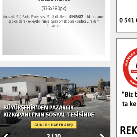
(336x280px)
Anasayfa Sağ Bloka Esnek veya Sabit ölçülerde
SINIRSIZ
reklam alanını
şablon olarak ekleyebilirsiniz. Şuan örnek olarak sadece 2 reklam
kullanıldı.
BÜYÜKŞEHIR’DEN PAZARCIK
BÜYÜKŞ
KIZKAPANLI’NIN SOSYAL TESISINDE
MODERN
ÇEVRE DÜZENLEMESI.
GÜNLÜK HABER AKIŞI
2
/
10