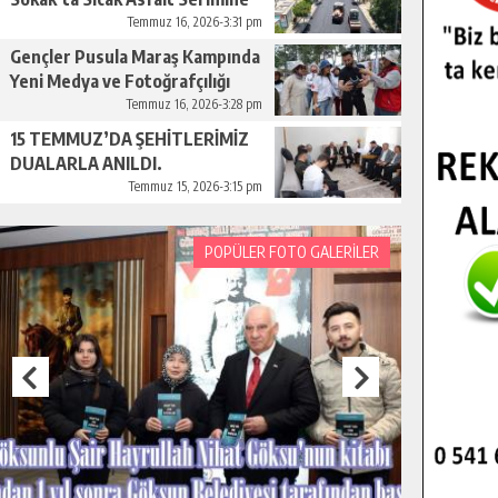
Başladı.
Temmuz 16, 2026-3:31 pm
Gençler Pusula Maraş Kampında
Yeni Medya ve Fotoğrafçılığı
Keşfetti.
Temmuz 16, 2026-3:28 pm
15 TEMMUZ’DA ŞEHİTLERİMİZ
DUALARLA ANILDI.
Temmuz 15, 2026-3:15 pm
POPÜLER FOTO GALERİLER