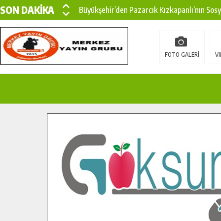
SON DAKİKA
Büyükşehir’den Pazarcık Kızkapanlı’nın Sos
Büyükşehir’den Pazarcık Kırsalına Modern Ul
Çin’den KSÜ’ye Uluslararası Başarı: Edinilen
FOTO GALERİ
VI
Büyükşehir, Türkoğlu Derebaşı Sokak’ta Sıca
Gençler Pusula Maraş Kampında Yeni Medya v
15 TEMMUZ’DA ŞEHİTLERİMİZ DUALARLA A
Büyükşehir, Göksun Kırsalında Ulaşım Konfor
İlçe Jandarma Komutanı Karakaya’dan Başkan
Bertiz’in Yeni Köprüsünde Sona Doğru.