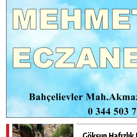
DA
GÖKSUN HAFIZLIK KIZ KUR’AN KURSU
ÖĞRENCILERINE DARENDE GEZISI.
GÜNLÜK HABER AKIŞI
Göksun Hafızlık 