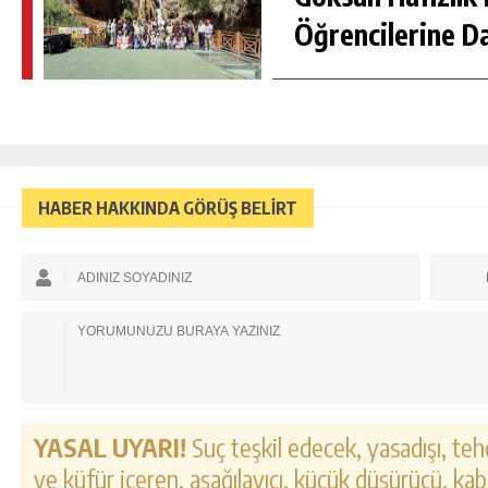
Öğrencilerine D
HABER HAKKINDA GÖRÜŞ BELİRT
YASAL UYARI!
Suç teşkil edecek, yasadışı, tehd
ve küfür içeren, aşağılayıcı, küçük düşürücü, kab