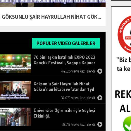
70 BINI AŞKIN KATILIMLI EXPO 2023 GENÇLIK FESTIVALI, SAGOPA KAJMER KONSERI ILE SON BULDU.
BAŞKAN GÖRGEL: “GÖKSUN’DA TAMAMLADIĞIMIZ YATIRIMLAR 120 MILYONU AŞTI, HEMŞEHRILERIMIZ İÇIN ÇALIŞMAYA DEVAM ”
70 BINI AŞKIN KATILIMLI EXPO 2023 GENÇLIK FESTIVALI, SAGOPA KAJMER KONSERI ILE SON BULDU.
AK PARTI GÖKSUN BELEDIYE BAŞKAN ADAY ADAYLARINI TANITTI.
IŞIKLI VE SESLİ UYARI İŞARETLERİNİN USULSÜZ KULLANIMI
AK PARTI GÖKSUN BELEDIYE BAŞKAN ADAY ADAYLARINI TANITTI.
ÜNIVERSITE ÖĞRENCILERIYLE SÖYLEŞI ETKINLIĞI.
BAŞKAN MAHÇIÇEK’IN EĞITIM VIZYONU, 97 MILYON TL’LIK TESIS VE PROJELERLE BIRLEŞTI, GENÇLERE UMUT OLDU.
KSÜ-TEKNOKENTİN ORTAK OLDUĞU MESLEKI GIRIŞIMCILIK HAREKETLILIĞI KONSORSIYUMU (VEMİ) AÇILIŞ TOPLANTISI YAPILDI.
KURTULUŞ BAYRAMIMIZ KUTLU OLSUN!
GÖKSUN’DA BUGÜN VEFAT EDENLER!
GÖKSUNLU ŞAIR HAYRULLAH NIHAT GÖKSU’NUN KITABI VEFATINDAN 1 YIL SONRA GÖKSUN BELEDIYESI TARAFINDAN BASILDI.
POPÜLER VIDEO GALERİLER
70 bini aşkın katılımlı EXPO 2023
Gençlik Festivali, Sagopa Kajmer
konseri ile son buldu.
44.326 views kez izlendi
Göksunlu Şair Hayrullah Nihat
Göksu’nun kitabı vefatından 1 yıl
sonra Göksun Belediyesi tarafından
34.079 views kez izlendi
basıldı.
Üniversite Öğrencileriyle Söyleşi
Etkinliği.
32.719 views kez izlendi