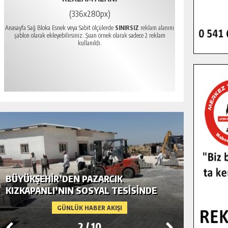
(336x280px)
Anasayfa Sağ Bloka Esnek veya Sabit ölçülerde
SINIRSIZ
reklam alanını
şablon olarak ekleyebilirsiniz. Şuan örnek olarak sadece 2 reklam
kullanıldı.
BÜYÜKŞEHIR’DEN PAZARCIK
BÜYÜKŞ
KIZKAPANLI’NIN SOSYAL TESISINDE
MODERN
ÇEVRE DÜZENLEMESI.
GÜNLÜK HABER AKIŞI
2
/
10