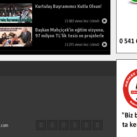
Kurtuluş Bayramımız Kutlu Olsun!
23.683 views kez izlendi
Başkan Mahçiçek’in eğitim vizyonu,
97 milyon TL’lik tesis ve projelerle
birleşti, gençlere umut oldu.
23.295 views kez izlendi
l.com