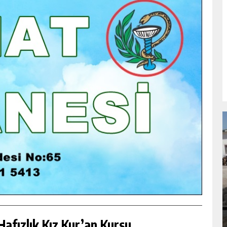
NDA
GÖKSUN HAFIZLIK KIZ KUR’AN KURSU
ÖĞRENCILERINE DARENDE GEZISI.
GÜNLÜK HABER AKIŞI
afızlık Kız Kur’an Kursu