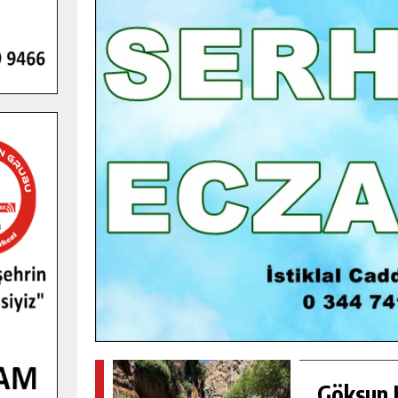
GENÇLER PUSULA MARAŞ KAMPI
YENI MEDYA VE FOTOĞRAFÇILIĞI
KEŞFETTI.
GÜNLÜK HABER AKIŞI
Göksun H