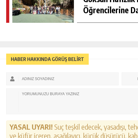
Öğrencilerine D
HABER HAKKINDA GÖRÜŞ BELİRT
YASAL UYARI!
Suç teşkil edecek, yasadışı, tehd
ve küfür içeren, aşağılayıcı, küçük düşürücü, kab