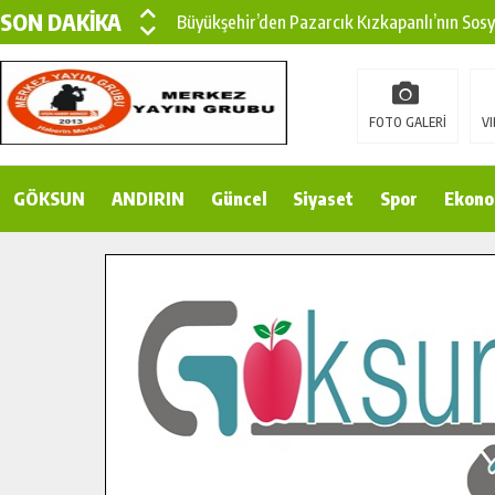
SON DAKİKA
Büyükşehir’den Pazarcık Kızkapanlı’nın Sos
Büyükşehir’den Pazarcık Kırsalına Modern Ul
Çin’den KSÜ’ye Uluslararası Başarı: Edinilen
FOTO GALERİ
VI
Büyükşehir, Türkoğlu Derebaşı Sokak’ta Sıca
GÖKSUN
ANDIRIN
Gençler Pusula Maraş Kampında Yeni Medya v
Güncel
Siyaset
Spor
Ekono
15 TEMMUZ’DA ŞEHİTLERİMİZ DUALARLA A
Büyükşehir, Göksun Kırsalında Ulaşım Konfor
İlçe Jandarma Komutanı Karakaya’dan Başkan
Bertiz’in Yeni Köprüsünde Sona Doğru.