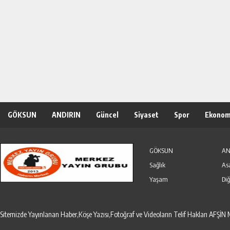
GÖKSUN
ANDIRIN
Güncel
Siyaset
Spor
Ekonom
Özel Haber
Seri İlanlar
GÖKSUN
AN
Sağlık
As
Yaşam
Diğ
Sitemizde Yayınlanan Haber,Köşe Yazısı,Fotoğraf ve Videoların Telif Hakları AF