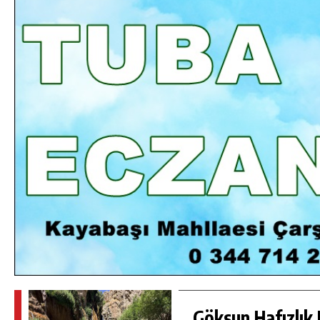
DA
GÖKSUN HAFIZLIK KIZ KUR’AN KURSU
ÖĞRENCILERINE DARENDE GEZISI.
GÜNLÜK HABER AKIŞI
Göksun Hafızlık 