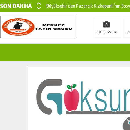
SON DAKİKA
Büyükşehir’den Pazarcık Kızkapanlı’nın Sos
Büyükşehir’den Pazarcık Kırsalına Modern Ul
Çin’den KSÜ’ye Uluslararası Başarı: Edinilen
FOTO GALERİ
VI
Büyükşehir, Türkoğlu Derebaşı Sokak’ta Sıca
Gençler Pusula Maraş Kampında Yeni Medya v
15 TEMMUZ’DA ŞEHİTLERİMİZ DUALARLA A
Büyükşehir, Göksun Kırsalında Ulaşım Konfor
İlçe Jandarma Komutanı Karakaya’dan Başkan
Bertiz’in Yeni Köprüsünde Sona Doğru.