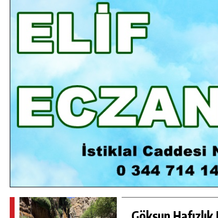
DA
GÖKSUN HAFIZLIK KIZ KUR’AN KURSU
ÖĞRENCILERINE DARENDE GEZISI.
GÜNLÜK HABER AKIŞI
Göksun Hafızlık 