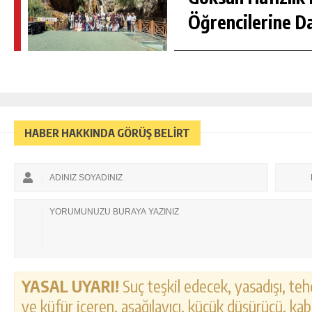
Öğrencilerine D
HABER HAKKINDA GÖRÜŞ BELİRT
YASAL UYARI!
Suç teşkil edecek, yasadışı, tehd
ve küfür içeren, aşağılayıcı, küçük düşürücü, kab