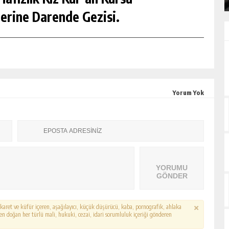
erine Darende Gezisi.
Yorum Yok
YORUMU
GÖNDER
hakaret ve küfür içeren, aşağılayıcı, küçük düşürücü, kaba, pornografik, ahlaka
erden doğan her türlü mali, hukuki, cezai, idari sorumluluk içeriği gönderen