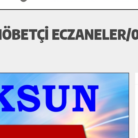
ÖBETÇI ECZANELER/0