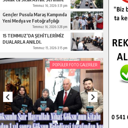
Başladı.
Temmuz 16, 2026-3:31 pm
Gençler Pusula Maraş Kampında
Yeni Medya ve Fotoğrafçılığı
Keşfetti.
Temmuz 16, 2026-3:28 pm
15 TEMMUZ’DA ŞEHİTLERİMİZ
DUALARLA ANILDI.
Temmuz 15, 2026-3:15 pm
POPÜLER FOTO GALERİLER