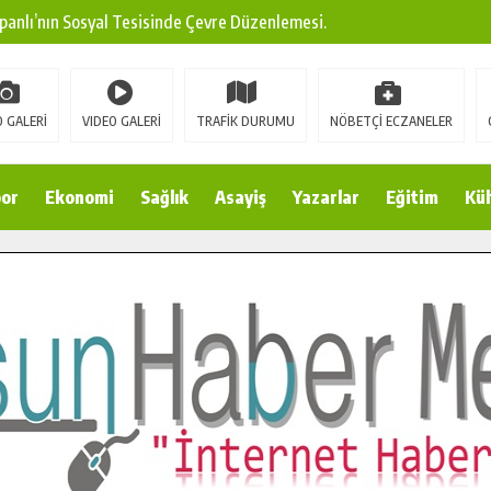
panlı’nın Sosyal Tesisinde Çevre Düzenlemesi.
ına Modern Ulaşım Yatırımı.
arı: Edinilen Bilgi Türk Tarımına Katkı Sağlayacak.
 GALERİ
VIDEO GALERİ
TRAFİK DURUMU
NÖBETÇİ ECZANELER
Sokak’ta Sıcak Asfalt Serimine Başladı.
 Yeni Medya ve Fotoğrafçılığı Keşfetti.
or
Ekonomi
Sağlık
Asayiş
Yazarlar
Eğitim
Kül
 DUALARLA ANILDI.
Ulaşım Konforunu Yükseltiyor.
ya’dan Başkan Cüce’ye Veda Ziyareti.
a Doğru.