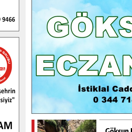
GENÇLER PUSULA MARAŞ KAMPI
YENI MEDYA VE FOTOĞRAFÇILIĞI
KEŞFETTI.
GÜNLÜK HABER AKIŞI
Göksun H