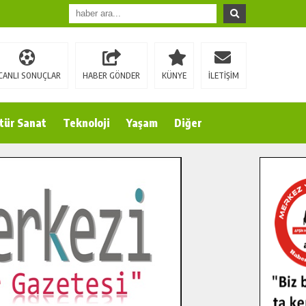
CANLI SONUÇLAR
HABER GÖNDER
KÜNYE
İLETİŞİM
tür Sanat
Teknoloji
Yaşam
Diğer