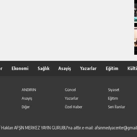
or
Ekonomi
Sağlık
Asayiş
Yazarlar
Eğitim
Kült
ANDIRIN
Güncel
Siyaset
Asayiş
Yazarlar
Eğitim
Diğer
Özel Haber
Seri İlanlar
elif Hakları AFŞİN MERKEZ YAYIN GURUBU'na aittir.e-mail: afsinmedyacenter@gmai