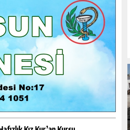
NDA
GÖKSUN HAFIZLIK KIZ KUR’AN KURSU
ÖĞRENCILERINE DARENDE GEZISI.
GÜNLÜK HABER AKIŞI
afızlık Kız Kur’an Kursu