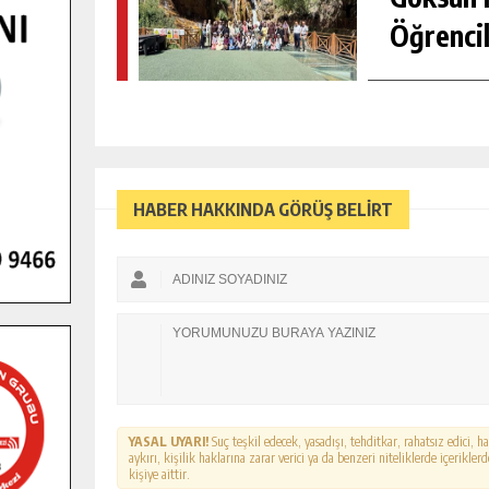
Öğrencil
HABER HAKKINDA GÖRÜŞ BELİRT
YASAL UYARI!
Suç teşkil edecek, yasadışı, tehditkar, rahatsız edici, 
aykırı, kişilik haklarına zarar verici ya da benzeri niteliklerde içerikl
kişiye aittir.