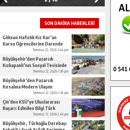
SON DAKİKA HABERLERİ
Göksun Hafızlık Kız Kur’an
Kursu Öğrencilerine Darende
Gezisi.
Temmuz 22, 2026-1:44 pm
Büyükşehir’den Pazarcık
Kızkapanlı’nın Sosyal Tesisinde
Çevre Düzenlemesi.
Temmuz 22, 2026-1:39 pm
Büyükşehir’den Pazarcık
Kırsalına Modern Ulaşım
Yatırımı.
Temmuz 22, 2026-1:36 pm
Çin’den KSÜ’ye Uluslararası
Başarı: Edinilen Bilgi Türk
Tarımına Katkı Sağlayacak.
Temmuz 17, 2026-2:43 pm
Büyükşehir, Türkoğlu Derebaşı
Sokak’ta Sıcak Asfalt Serimine