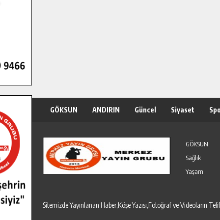
GÖKSUN
ANDIRIN
Güncel
Siyaset
Sp
Özel Haber
Seri İlanlar
GÖKSUN
Sağlık
Yaşam
Sitemizde Yayınlanan Haber,Köşe Yazısı,Fotoğraf ve Videoların T