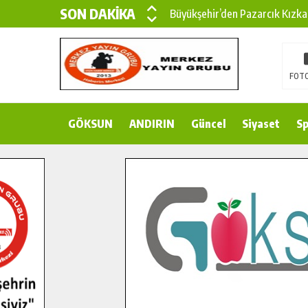
SON DAKİKA
Büyükşehir’den Pazarcık Kızka
Büyükşehir’den Pazarcık Kırsal
Çin’den KSÜ’ye Uluslararası Baş
FOTO
Büyükşehir, Türkoğlu Derebaşı 
GÖKSUN
ANDIRIN
Gençler Pusula Maraş Kampında
Güncel
Siyaset
Sp
15 TEMMUZ’DA ŞEHİTLERİMİZ
Büyükşehir, Göksun Kırsalında 
İlçe Jandarma Komutanı Karaka
Bertiz’in Yeni Köprüsünde Son