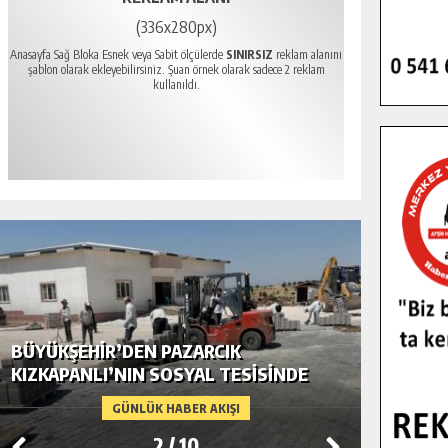
(336x280px)
Anasayfa Sağ Bloka Esnek veya Sabit ölçülerde
SINIRSIZ
reklam alanını
şablon olarak ekleyebilirsiniz. Şuan örnek olarak sadece 2 reklam
kullanıldı.
BÜYÜKŞEHIR’DEN PAZARCIK
BÜYÜKŞ
KIZKAPANLI’NIN SOSYAL TESISINDE
MODERN
ÇEVRE DÜZENLEMESI.
GÜNLÜK HABER AKIŞI
2
/
10