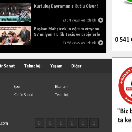
Kurtuluş Bayramımız Kutlu Olsun!
23.671 views kez izlendi
Başkan Mahçiçek’in eğitim vizyonu,
97 milyon TL’lik tesis ve projelerle
birleşti, gençlere umut oldu.
23.285 views kez izlendi
ür Sanat
Teknoloji
Yaşam
Diğer
Spor
Ekonomi
Kültür Sanat
Teknoloji
l.com