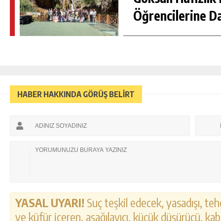
Öğrencilerine D
HABER HAKKINDA GÖRÜŞ BELİRT
YASAL UYARI!
Suç teşkil edecek, yasadışı, tehd
ve küfür içeren, aşağılayıcı, küçük düşürücü, kab