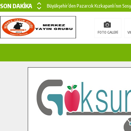
SON DAKİKA
Büyükşehir’den Pazarcık Kızkapanlı’nın Sos
Büyükşehir’den Pazarcık Kırsalına Modern Ul
Çin’den KSÜ’ye Uluslararası Başarı: Edinilen
FOTO GALERİ
VI
Büyükşehir, Türkoğlu Derebaşı Sokak’ta Sıca
Gençler Pusula Maraş Kampında Yeni Medya v
15 TEMMUZ’DA ŞEHİTLERİMİZ DUALARLA A
Büyükşehir, Göksun Kırsalında Ulaşım Konfor
İlçe Jandarma Komutanı Karakaya’dan Başkan
Bertiz’in Yeni Köprüsünde Sona Doğru.