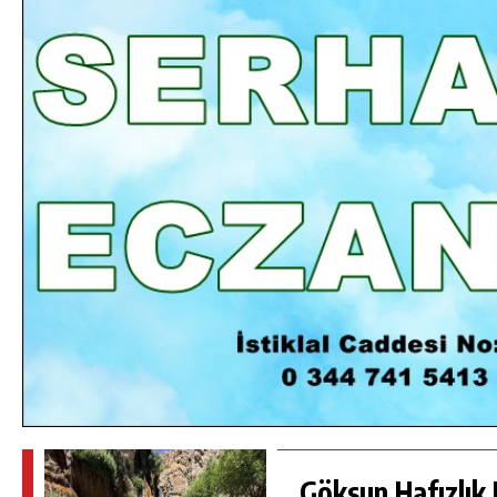
DA
GÖKSUN HAFIZLIK KIZ KUR’AN KURSU
ÖĞRENCILERINE DARENDE GEZISI.
GÜNLÜK HABER AKIŞI
Göksun Hafızlık 