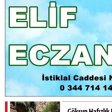
DA
GÖKSUN HAFIZLIK KIZ KUR’AN KURSU
ÖĞRENCILERINE DARENDE GEZISI.
GÜNLÜK HABER AKIŞI
Göksun Hafızlık 