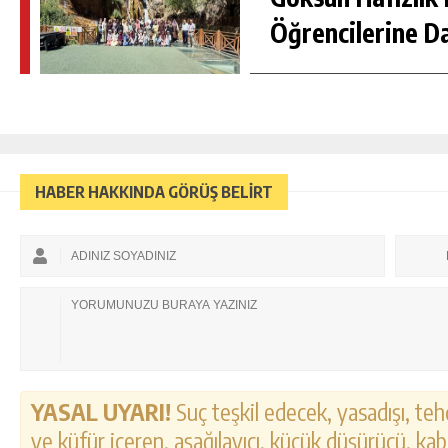
Öğrencilerine D
HABER HAKKINDA GÖRÜŞ BELİRT
YASAL UYARI!
Suç teşkil edecek, yasadışı, tehd
ve küfür içeren, aşağılayıcı, küçük düşürücü, kab