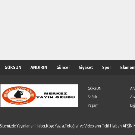
GÖKSUN
ANDIRIN
Güncel
Siyaset
Spor
Ekonom
Özel Haber
Seri İlanlar
GÖKSUN
AN
Sağlık
As
Yaşam
Diğ
Sitemizde Yayınlanan Haber,Köşe Yazısı,Fotoğraf ve Videoların Telif Hakları AF