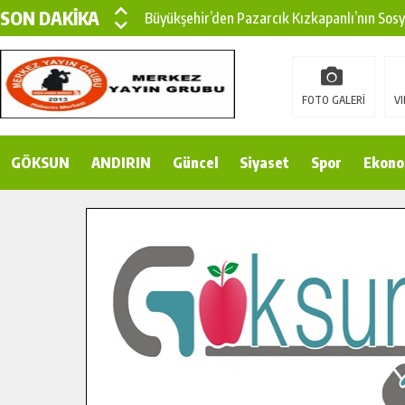
SON DAKİKA
Büyükşehir’den Pazarcık Kızkapanlı’nın Sos
Büyükşehir’den Pazarcık Kırsalına Modern Ul
Çin’den KSÜ’ye Uluslararası Başarı: Edinilen
FOTO GALERİ
VI
Büyükşehir, Türkoğlu Derebaşı Sokak’ta Sıca
GÖKSUN
ANDIRIN
Gençler Pusula Maraş Kampında Yeni Medya v
Güncel
Siyaset
Spor
Ekono
15 TEMMUZ’DA ŞEHİTLERİMİZ DUALARLA A
Büyükşehir, Göksun Kırsalında Ulaşım Konfor
İlçe Jandarma Komutanı Karakaya’dan Başkan
Bertiz’in Yeni Köprüsünde Sona Doğru.