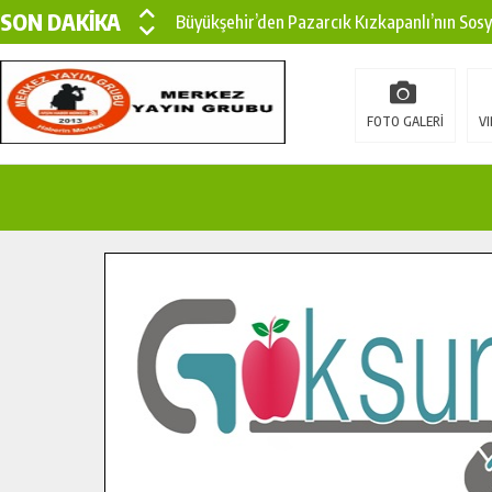
SON DAKİKA
Büyükşehir’den Pazarcık Kızkapanlı’nın Sos
Büyükşehir’den Pazarcık Kırsalına Modern Ul
Çin’den KSÜ’ye Uluslararası Başarı: Edinilen
FOTO GALERİ
VI
Büyükşehir, Türkoğlu Derebaşı Sokak’ta Sıca
Gençler Pusula Maraş Kampında Yeni Medya v
15 TEMMUZ’DA ŞEHİTLERİMİZ DUALARLA A
Büyükşehir, Göksun Kırsalında Ulaşım Konfor
İlçe Jandarma Komutanı Karakaya’dan Başkan
Bertiz’in Yeni Köprüsünde Sona Doğru.