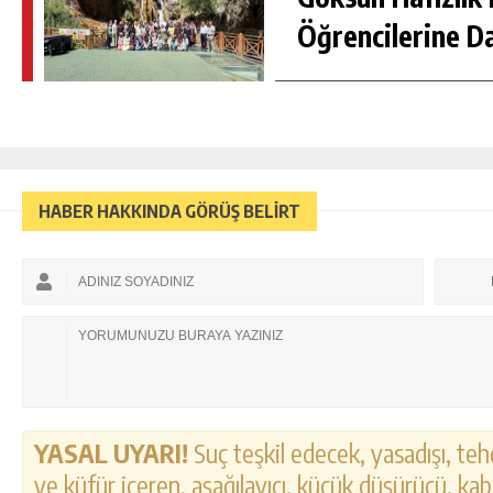
Öğrencilerine D
HABER HAKKINDA GÖRÜŞ BELİRT
YASAL UYARI!
Suç teşkil edecek, yasadışı, tehd
ve küfür içeren, aşağılayıcı, küçük düşürücü, kab