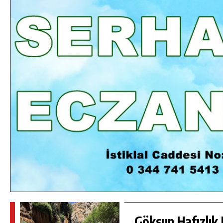
DA
GÖKSUN HAFIZLIK KIZ KUR’AN KURSU
ÖĞRENCILERINE DARENDE GEZISI.
GÜNLÜK HABER AKIŞI
Göksun Hafızlık 