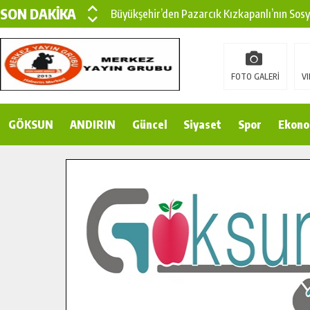
SON DAKİKA
Büyükşehir’den Pazarcık Kızkapanlı’nın Sos
Büyükşehir’den Pazarcık Kırsalına Modern Ul
Çin’den KSÜ’ye Uluslararası Başarı: Edinilen
FOTO GALERİ
VI
Büyükşehir, Türkoğlu Derebaşı Sokak’ta Sıca
GÖKSUN
ANDIRIN
Gençler Pusula Maraş Kampında Yeni Medya v
Güncel
Siyaset
Spor
Ekono
15 TEMMUZ’DA ŞEHİTLERİMİZ DUALARLA A
Büyükşehir, Göksun Kırsalında Ulaşım Konfor
İlçe Jandarma Komutanı Karakaya’dan Başkan
Bertiz’in Yeni Köprüsünde Sona Doğru.