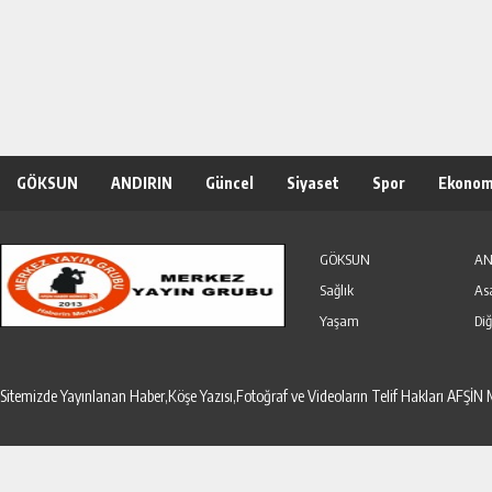
GÖKSUN
ANDIRIN
Güncel
Siyaset
Spor
Ekonom
Özel Haber
Seri İlanlar
GÖKSUN
AN
Sağlık
As
Yaşam
Diğ
Sitemizde Yayınlanan Haber,Köşe Yazısı,Fotoğraf ve Videoların Telif Hakları AF