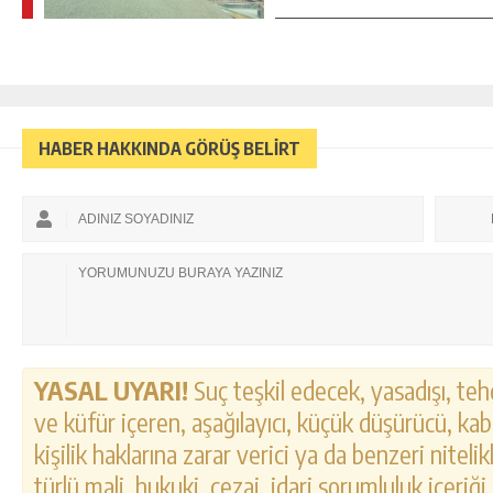
HABER HAKKINDA GÖRÜŞ BELİRT
YASAL UYARI!
Suç teşkil edecek, yasadışı, tehd
ve küfür içeren, aşağılayıcı, küçük düşürücü, kab
kişilik haklarına zarar verici ya da benzeri nitel
türlü mali, hukuki, cezai, idari sorumluluk içeriği