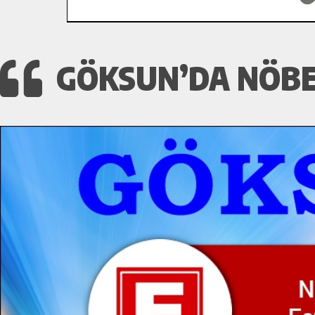
GÖKSUN’DA NÖBET