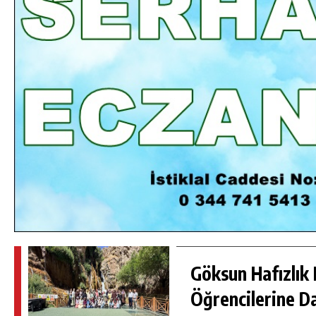
DA
GÖKSUN HAFIZLIK KIZ KUR’AN KURSU
ÖĞRENCILERINE DARENDE GEZISI.
GÜNLÜK HABER AKIŞI
Göksun Hafızlık 
Öğrencilerine D