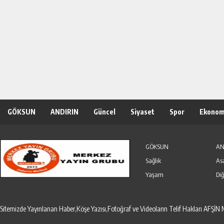
GÖKSUN
ANDIRIN
Güncel
Siyaset
Spor
Ekonom
Özel Haber
Seri İlanlar
GÖKSUN
AN
Sağlık
As
Yaşam
Diğ
Sitemizde Yayınlanan Haber,Köşe Yazısı,Fotoğraf ve Videoların Telif Hakları AF