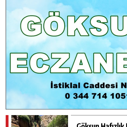
DA
GÖKSUN HAFIZLIK KIZ KUR’AN KURSU
ÖĞRENCILERINE DARENDE GEZISI.
GÜNLÜK HABER AKIŞI
Göksun Hafızlık 