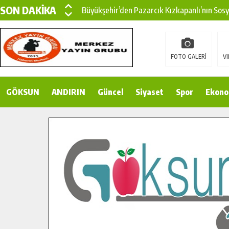
SON DAKİKA
Büyükşehir’den Pazarcık Kızkapanlı’nın Sos
Büyükşehir’den Pazarcık Kırsalına Modern Ul
Çin’den KSÜ’ye Uluslararası Başarı: Edinilen
FOTO GALERİ
VI
Büyükşehir, Türkoğlu Derebaşı Sokak’ta Sıca
GÖKSUN
ANDIRIN
Gençler Pusula Maraş Kampında Yeni Medya v
Güncel
Siyaset
Spor
Ekono
15 TEMMUZ’DA ŞEHİTLERİMİZ DUALARLA A
Büyükşehir, Göksun Kırsalında Ulaşım Konfor
İlçe Jandarma Komutanı Karakaya’dan Başkan
Bertiz’in Yeni Köprüsünde Sona Doğru.