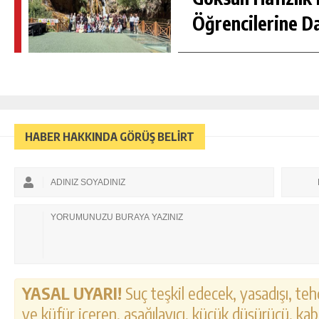
Öğrencilerine D
HABER HAKKINDA GÖRÜŞ BELİRT
YASAL UYARI!
Suç teşkil edecek, yasadışı, tehd
ve küfür içeren, aşağılayıcı, küçük düşürücü, kab