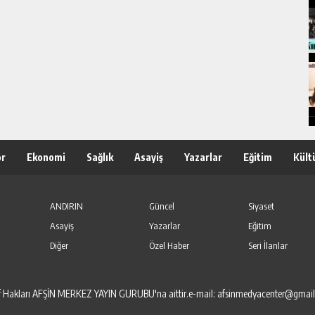
or
Ekonomi
Sağlık
Asayiş
Yazarlar
Eğitim
Kült
ANDIRIN
Güncel
Siyaset
Asayiş
Yazarlar
Eğitim
Diğer
Özel Haber
Seri İlanlar
elif Hakları AFŞİN MERKEZ YAYIN GURUBU'na aittir.e-mail: afsinmedyacenter@gmai