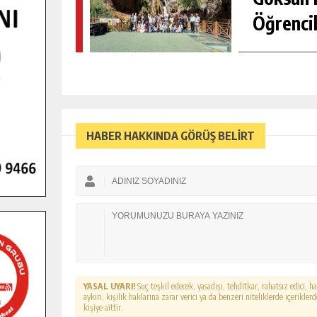
Öğrencil
HABER HAKKINDA GÖRÜŞ BELİRT
YASAL UYARI!
Suç teşkil edecek, yasadışı, tehditkar, rahatsız edici, 
aykırı, kişilik haklarına zarar verici ya da benzeri niteliklerde içerikl
kişiye aittir.