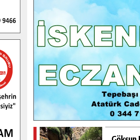
GENÇLER PUSULA MARAŞ KAMPI
YENI MEDYA VE FOTOĞRAFÇILIĞI
KEŞFETTI.
GÜNLÜK HABER AKIŞI
Göksun H