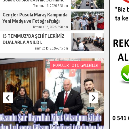
Başladı.
Temmuz 16, 2026-3:31 pm
Gençler Pusula Maraş Kampında
Yeni Medya ve Fotoğrafçılığı
Keşfetti.
Temmuz 16, 2026-3:28 pm
15 TEMMUZ’DA ŞEHİTLERİMİZ
DUALARLA ANILDI.
Temmuz 15, 2026-3:15 pm
POPÜLER FOTO GALERİLER