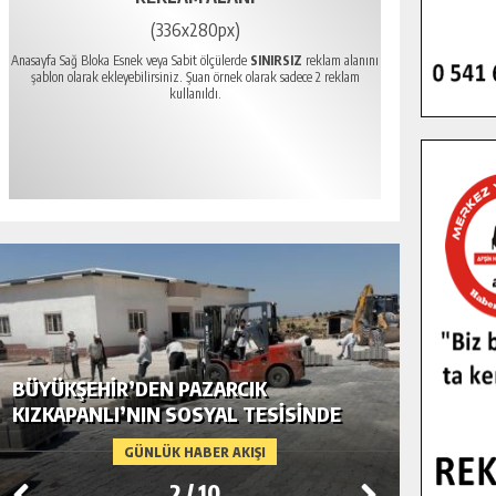
(336x280px)
Anasayfa Sağ Bloka Esnek veya Sabit ölçülerde
SINIRSIZ
reklam alanını
şablon olarak ekleyebilirsiniz. Şuan örnek olarak sadece 2 reklam
kullanıldı.
BÜYÜKŞEHIR’DEN PAZARCIK
BÜYÜKŞ
KIZKAPANLI’NIN SOSYAL TESISINDE
MODERN
ÇEVRE DÜZENLEMESI.
GÜNLÜK HABER AKIŞI
2
/
10