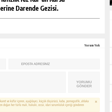
erine Darende Gezisi.
Yorum Yok
YORUMU
GÖNDER
hakaret ve küfür içeren, aşağılayıcı, küçük düşürücü, kaba, pornografik, ahlaka
erden doğan her türlü mali, hukuki, cezai, idari sorumluluk içeriği gönderen