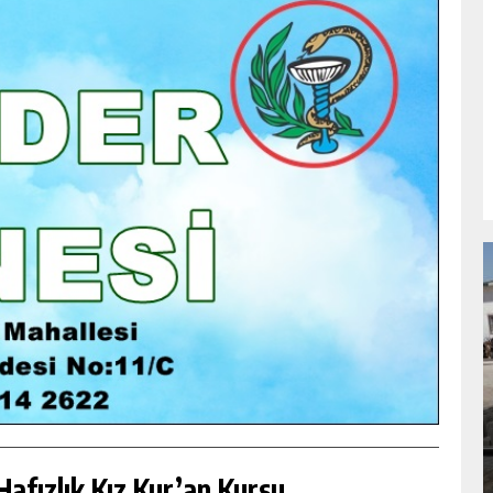
NDA
GÖKSUN HAFIZLIK KIZ KUR’AN KURSU
ÖĞRENCILERINE DARENDE GEZISI.
GÜNLÜK HABER AKIŞI
afızlık Kız Kur’an Kursu