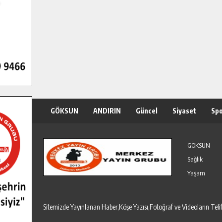
GÖKSUN
ANDIRIN
Güncel
Siyaset
Sp
Özel Haber
Seri İlanlar
GÖKSUN
Sağlık
Yaşam
Sitemizde Yayınlanan Haber,Köşe Yazısı,Fotoğraf ve Videoların T