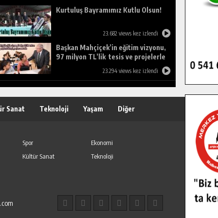
Kurtuluş Bayramımız Kutlu Olsun!
23.682 views kez izlendi
Başkan Mahçiçek’in eğitim vizyonu,
97 milyon TL’lik tesis ve projelerle
birleşti, gençlere umut oldu.
23.294 views kez izlendi
ür Sanat
Teknoloji
Yaşam
Diğer
Spor
Ekonomi
Kültür Sanat
Teknoloji
l.com