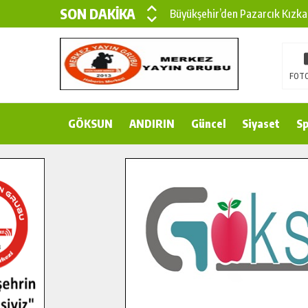
SON DAKİKA
Büyükşehir’den Pazarcık Kızka
Büyükşehir’den Pazarcık Kırsal
Çin’den KSÜ’ye Uluslararası Baş
FOTO
Büyükşehir, Türkoğlu Derebaşı 
GÖKSUN
ANDIRIN
Gençler Pusula Maraş Kampında
Güncel
Siyaset
Sp
15 TEMMUZ’DA ŞEHİTLERİMİZ
Büyükşehir, Göksun Kırsalında 
İlçe Jandarma Komutanı Karaka
Bertiz’in Yeni Köprüsünde Son