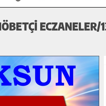
ÖBETÇI ECZANELER/1