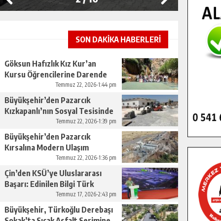
SON DAKİKA HABERLERİ
Göksun Hafızlık Kız Kur’an
Kursu Öğrencilerine Darende
Gezisi.
Temmuz 22, 2026-1:44 pm
Büyükşehir’den Pazarcık
Kızkapanlı’nın Sosyal Tesisinde
Çevre Düzenlemesi.
Temmuz 22, 2026-1:39 pm
Büyükşehir’den Pazarcık
Kırsalına Modern Ulaşım
Yatırımı.
Temmuz 22, 2026-1:36 pm
Çin’den KSÜ’ye Uluslararası
Başarı: Edinilen Bilgi Türk
Tarımına Katkı Sağlayacak.
Temmuz 17, 2026-2:43 pm
Büyükşehir, Türkoğlu Derebaşı
Sokak’ta Sıcak Asfalt Serimine