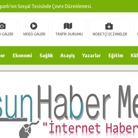
panlı’nın Sosyal Tesisinde Çevre Düzenlemesi.
ına Modern Ulaşım Yatırımı.
arı: Edinilen Bilgi Türk Tarımına Katkı Sağlayacak.
 GALERİ
VIDEO GALERİ
TRAFİK DURUMU
NÖBETÇİ ECZANELER
Sokak’ta Sıcak Asfalt Serimine Başladı.
 Yeni Medya ve Fotoğrafçılığı Keşfetti.
or
Ekonomi
Sağlık
Asayiş
Yazarlar
Eğitim
Kül
 DUALARLA ANILDI.
Ulaşım Konforunu Yükseltiyor.
ya’dan Başkan Cüce’ye Veda Ziyareti.
a Doğru.