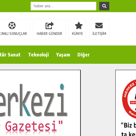
CANLI SONUÇLAR
HABER GÖNDER
KÜNYE
İLETİŞİM
tür Sanat
Teknoloji
Yaşam
Diğer