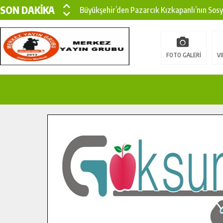
SON DAKİKA
Büyükşehir’den Pazarcık Kızkapanlı’nın Sos
Büyükşehir’den Pazarcık Kırsalına Modern Ul
Çin’den KSÜ’ye Uluslararası Başarı: Edinilen
FOTO GALERİ
VI
Büyükşehir, Türkoğlu Derebaşı Sokak’ta Sıca
Gençler Pusula Maraş Kampında Yeni Medya v
15 TEMMUZ’DA ŞEHİTLERİMİZ DUALARLA A
Büyükşehir, Göksun Kırsalında Ulaşım Konfor
İlçe Jandarma Komutanı Karakaya’dan Başkan
Bertiz’in Yeni Köprüsünde Sona Doğru.