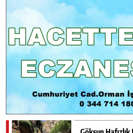
DA
GÖKSUN HAFIZLIK KIZ KUR’AN KURSU
ÖĞRENCILERINE DARENDE GEZISI.
GÜNLÜK HABER AKIŞI
Göksun Hafızlık 