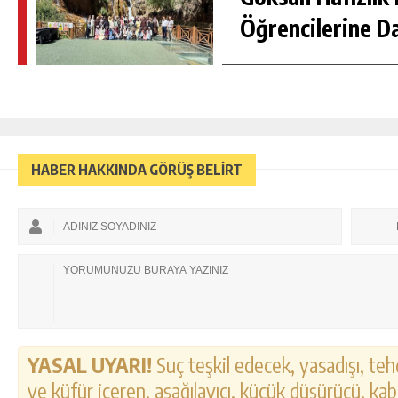
Öğrencilerine D
HABER HAKKINDA GÖRÜŞ BELİRT
YASAL UYARI!
Suç teşkil edecek, yasadışı, tehd
ve küfür içeren, aşağılayıcı, küçük düşürücü, kab