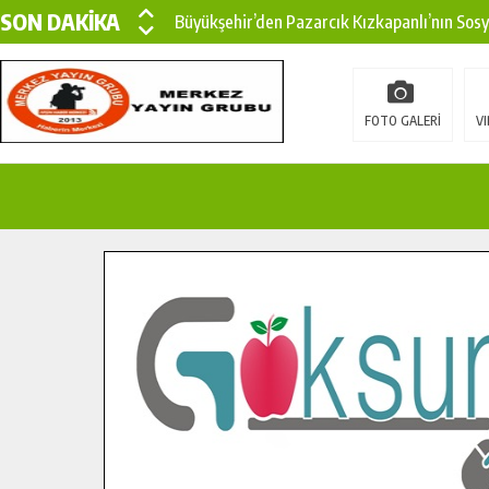
SON DAKİKA
Büyükşehir’den Pazarcık Kızkapanlı’nın Sos
Büyükşehir’den Pazarcık Kırsalına Modern Ul
Çin’den KSÜ’ye Uluslararası Başarı: Edinilen
FOTO GALERİ
VI
Büyükşehir, Türkoğlu Derebaşı Sokak’ta Sıca
Gençler Pusula Maraş Kampında Yeni Medya v
15 TEMMUZ’DA ŞEHİTLERİMİZ DUALARLA A
Büyükşehir, Göksun Kırsalında Ulaşım Konfor
İlçe Jandarma Komutanı Karakaya’dan Başkan
Bertiz’in Yeni Köprüsünde Sona Doğru.