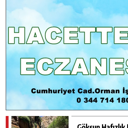
DA
GÖKSUN HAFIZLIK KIZ KUR’AN KURSU
ÖĞRENCILERINE DARENDE GEZISI.
GÜNLÜK HABER AKIŞI
Göksun Hafızlık 