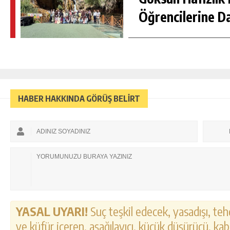
Öğrencilerine D
HABER HAKKINDA GÖRÜŞ BELİRT
YASAL UYARI!
Suç teşkil edecek, yasadışı, tehd
ve küfür içeren, aşağılayıcı, küçük düşürücü, kab