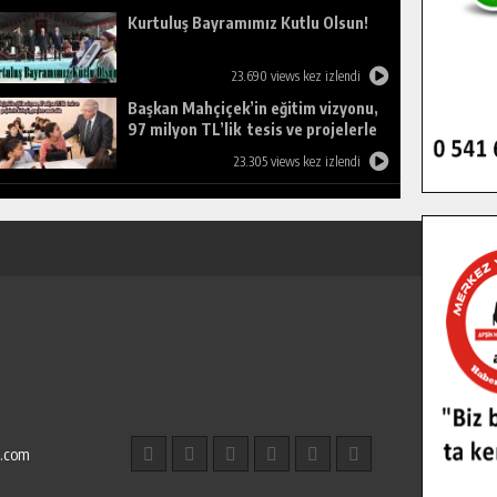
Kurtuluş Bayramımız Kutlu Olsun!
23.690 views kez izlendi
Başkan Mahçiçek’in eğitim vizyonu,
97 milyon TL’lik tesis ve projelerle
birleşti, gençlere umut oldu.
23.305 views kez izlendi
l.com