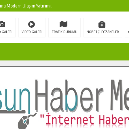
ına Modern Ulaşım Yatırımı.
arı: Edinilen Bilgi Türk Tarımına Katkı Sağlayacak.
Sokak’ta Sıcak Asfalt Serimine Başladı.
 GALERİ
VIDEO GALERİ
TRAFİK DURUMU
NÖBETÇİ ECZANELER
 Yeni Medya ve Fotoğrafçılığı Keşfetti.
 DUALARLA ANILDI.
Ulaşım Konforunu Yükseltiyor.
ya’dan Başkan Cüce’ye Veda Ziyareti.
a Doğru.