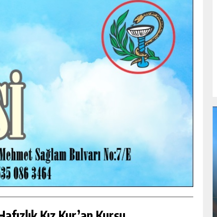
BÜYÜKŞEHIR’DEN PAZARCIK KIRSALINA
DE
MODERN ULAŞIM YATIRIMI.
GÜNLÜK HABER AKIŞI
afızlık Kız Kur’an Kursu