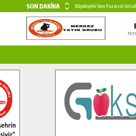
Büyükşehir’den Pazarcık Kırsal
SON DAKİKA
Çin’den KSÜ’ye Uluslararası Baş
Büyükşehir, Türkoğlu Derebaşı 
FOTO
Gençler Pusula Maraş Kampında
15 TEMMUZ’DA ŞEHİTLERİMİZ
Büyükşehir, Göksun Kırsalında 
İlçe Jandarma Komutanı Karaka
Bertiz’in Yeni Köprüsünde Son