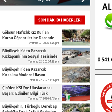
SON DAKİKA HABERLERİ
Göksun Hafızlık Kız Kur’an
Kursu Öğrencilerine Darende
Gezisi.
Temmuz 22, 2026-1:44 pm
Büyükşehir’den Pazarcık
Kızkapanlı’nın Sosyal Tesisinde
Çevre Düzenlemesi.
Temmuz 22, 2026-1:39 pm
Büyükşehir’den Pazarcık
Kırsalına Modern Ulaşım
Yatırımı.
Temmuz 22, 2026-1:36 pm
Çin’den KSÜ’ye Uluslararası
Başarı: Edinilen Bilgi Türk
Tarımına Katkı Sağlayacak.
Temmuz 17, 2026-2:43 pm
Büyükşehir, Türkoğlu Derebaşı
Sokak’ta Sıcak Asfalt Serimine