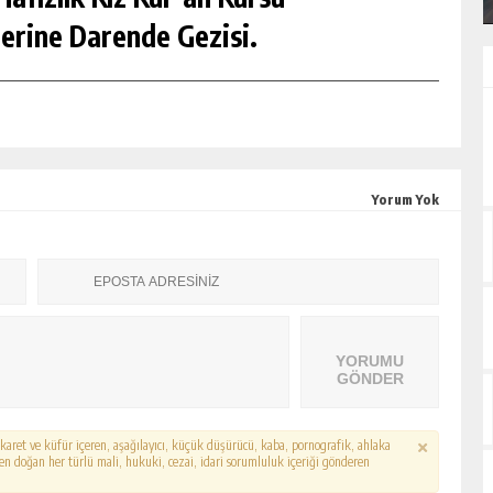
erine Darende Gezisi.
Yorum Yok
YORUMU
GÖNDER
hakaret ve küfür içeren, aşağılayıcı, küçük düşürücü, kaba, pornografik, ahlaka
erden doğan her türlü mali, hukuki, cezai, idari sorumluluk içeriği gönderen