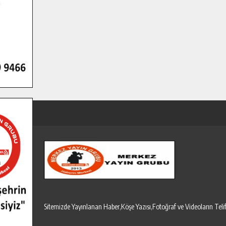
Sitemizde Yayınlanan Haber,Köşe Yazısı,Fotoğraf ve Videoların T