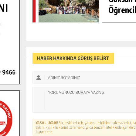
Öğrencil
HABER HAKKINDA GÖRÜŞ BELİRT
YASAL UYARI!
Suç teşkil edecek, yasadışı, tehditkar, rahatsız edici, 
aykırı, kişilik haklarına zarar verici ya da benzeri niteliklerde içerikl
kişiye aittir.