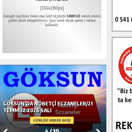
(336x280px)
Anasayfa Sağ Bloka Esnek veya Sabit ölçülerde
SINIRSIZ
reklam alanını
şablon olarak ekleyebilirsiniz. Şuan örnek olarak sadece 2 reklam
kullanıldı.
GÖKSUN’DA NÖBETÇI ECZANELER/21
GÖKSUN
TEMMUZ 2026 SALI
TEMMUZ
GÜNLÜK HABER AKIŞI
4
/
10