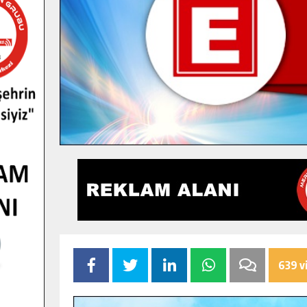
639 v