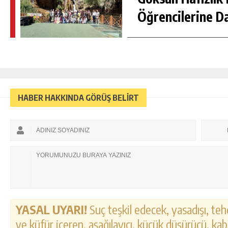
Öğrencilerine D
HABER HAKKINDA GÖRÜŞ BELİRT
YASAL UYARI!
Suç teşkil edecek, yasadışı, tehd
ve küfür içeren, aşağılayıcı, küçük düşürücü, kab