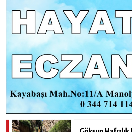
NDA
GÖKSUN HAFIZLIK KIZ KUR’AN KURSU
ÖĞRENCILERINE DARENDE GEZISI.
GÜNLÜK HABER AKIŞI
Göksun Hafızlık 