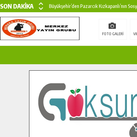
SON DAKİKA
Büyükşehir’den Pazarcık Kızkapanlı’nın Sos
Büyükşehir’den Pazarcık Kırsalına Modern Ul
Çin’den KSÜ’ye Uluslararası Başarı: Edinilen
FOTO GALERİ
VI
Büyükşehir, Türkoğlu Derebaşı Sokak’ta Sıca
Gençler Pusula Maraş Kampında Yeni Medya v
15 TEMMUZ’DA ŞEHİTLERİMİZ DUALARLA A
Büyükşehir, Göksun Kırsalında Ulaşım Konfor
İlçe Jandarma Komutanı Karakaya’dan Başkan
Bertiz’in Yeni Köprüsünde Sona Doğru.