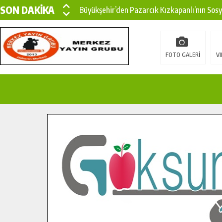
SON DAKİKA
Büyükşehir’den Pazarcık Kızkapanlı’nın Sos
Büyükşehir’den Pazarcık Kırsalına Modern Ul
Çin’den KSÜ’ye Uluslararası Başarı: Edinilen
FOTO GALERİ
VI
Büyükşehir, Türkoğlu Derebaşı Sokak’ta Sıca
Gençler Pusula Maraş Kampında Yeni Medya v
15 TEMMUZ’DA ŞEHİTLERİMİZ DUALARLA A
Büyükşehir, Göksun Kırsalında Ulaşım Konfor
İlçe Jandarma Komutanı Karakaya’dan Başkan
Bertiz’in Yeni Köprüsünde Sona Doğru.