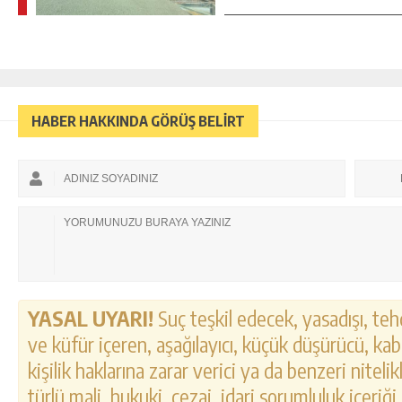
HABER HAKKINDA GÖRÜŞ BELİRT
YASAL UYARI!
Suç teşkil edecek, yasadışı, tehd
ve küfür içeren, aşağılayıcı, küçük düşürücü, kab
kişilik haklarına zarar verici ya da benzeri nitel
türlü mali, hukuki, cezai, idari sorumluluk içeriği