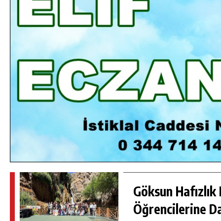
DA
GÖKSUN HAFIZLIK KIZ KUR’AN KURSU
ÖĞRENCILERINE DARENDE GEZISI.
GÜNLÜK HABER AKIŞI
Göksun Hafızlık 
Öğrencilerine D