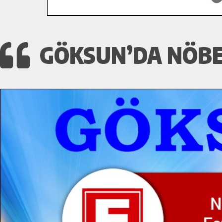
GÖKSUN’DA NÖBET