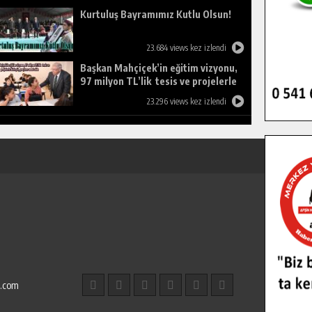
Kurtuluş Bayramımız Kutlu Olsun!
23.684 views kez izlendi
Başkan Mahçiçek’in eğitim vizyonu,
97 milyon TL’lik tesis ve projelerle
birleşti, gençlere umut oldu.
23.296 views kez izlendi
l.com