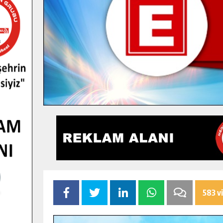
583 v