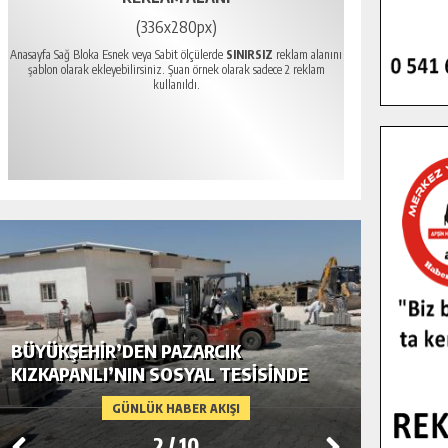
(336x280px)
Anasayfa Sağ Bloka Esnek veya Sabit ölçülerde
SINIRSIZ
reklam alanını
şablon olarak ekleyebilirsiniz. Şuan örnek olarak sadece 2 reklam
kullanıldı.
BÜYÜKŞEHIR’DEN PAZARCIK
BÜYÜKŞ
KIZKAPANLI’NIN SOSYAL TESISINDE
MODERN
ÇEVRE DÜZENLEMESI.
GÜNLÜK HABER AKIŞI
2
/
10