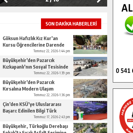
SON DAKİKA HABERLERİ
Göksun Hafızlık Kız Kur’an
Kursu Öğrencilerine Darende
Gezisi.
Temmuz 22, 2026-1:44 pm
Büyükşehir’den Pazarcık
Kızkapanlı’nın Sosyal Tesisinde
Çevre Düzenlemesi.
Temmuz 22, 2026-1:39 pm
Büyükşehir’den Pazarcık
Kırsalına Modern Ulaşım
Yatırımı.
Temmuz 22, 2026-1:36 pm
Çin’den KSÜ’ye Uluslararası
Başarı: Edinilen Bilgi Türk
Tarımına Katkı Sağlayacak.
Temmuz 17, 2026-2:43 pm
Büyükşehir, Türkoğlu Derebaşı
Sokak’ta Sıcak Asfalt Serimine