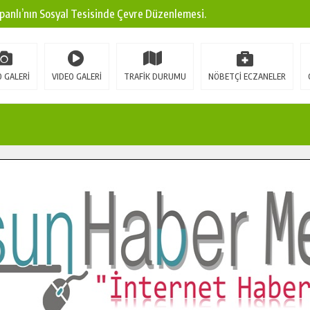
panlı’nın Sosyal Tesisinde Çevre Düzenlemesi.
ına Modern Ulaşım Yatırımı.
arı: Edinilen Bilgi Türk Tarımına Katkı Sağlayacak.
 GALERİ
VIDEO GALERİ
TRAFİK DURUMU
NÖBETÇİ ECZANELER
Sokak’ta Sıcak Asfalt Serimine Başladı.
 Yeni Medya ve Fotoğrafçılığı Keşfetti.
 DUALARLA ANILDI.
Ulaşım Konforunu Yükseltiyor.
ya’dan Başkan Cüce’ye Veda Ziyareti.
a Doğru.