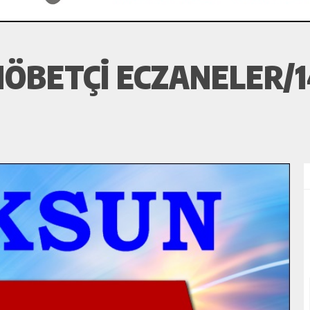
ÖBETÇI ECZANELER/1