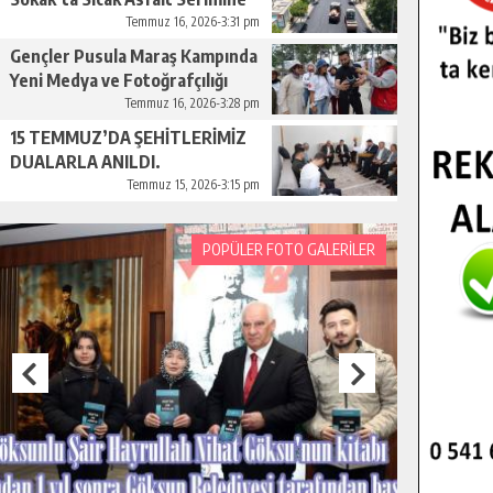
Başladı.
Temmuz 16, 2026-3:31 pm
Gençler Pusula Maraş Kampında
Yeni Medya ve Fotoğrafçılığı
Keşfetti.
Temmuz 16, 2026-3:28 pm
15 TEMMUZ’DA ŞEHİTLERİMİZ
DUALARLA ANILDI.
Temmuz 15, 2026-3:15 pm
POPÜLER FOTO GALERİLER