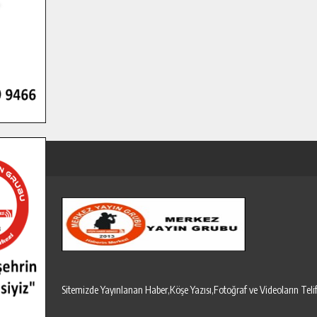
Sitemizde Yayınlanan Haber,Köşe Yazısı,Fotoğraf ve Videoların T