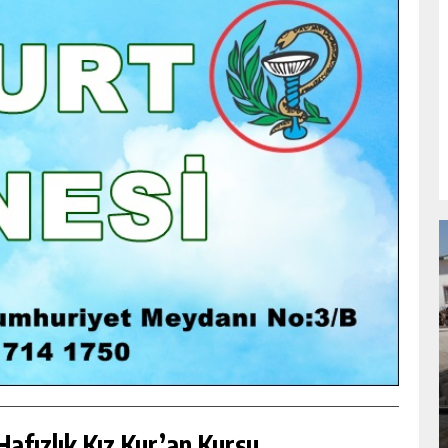
NDA
GÖKSUN HAFIZLIK KIZ KUR’AN KURSU
ÖĞRENCILERINE DARENDE GEZISI.
GÜNLÜK HABER AKIŞI
afızlık Kız Kur’an Kursu