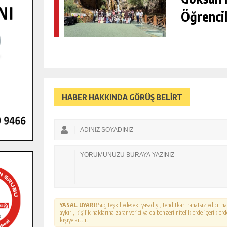
Öğrencil
HABER HAKKINDA GÖRÜŞ BELİRT
YASAL UYARI!
Suç teşkil edecek, yasadışı, tehditkar, rahatsız edici, 
aykırı, kişilik haklarına zarar verici ya da benzeri niteliklerde içerikl
kişiye aittir.