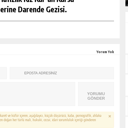
erine Darende Gezisi.
Yorum Yok
YORUMU
GÖNDER
hakaret ve küfür içeren, aşağılayıcı, küçük düşürücü, kaba, pornografik, ahlaka
erden doğan her türlü mali, hukuki, cezai, idari sorumluluk içeriği gönderen