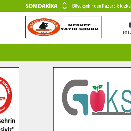
SON DAKİKA
Büyükşehir’den Pazarcık Kızka
Büyükşehir’den Pazarcık Kırsal
Çin’den KSÜ’ye Uluslararası Baş
FOTO
Büyükşehir, Türkoğlu Derebaşı 
Gençler Pusula Maraş Kampında
15 TEMMUZ’DA ŞEHİTLERİMİZ
Büyükşehir, Göksun Kırsalında 
İlçe Jandarma Komutanı Karaka
Bertiz’in Yeni Köprüsünde Son