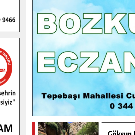
GENÇLER PUSULA MARAŞ KAMPI
YENI MEDYA VE FOTOĞRAFÇILIĞI
KEŞFETTI.
GÜNLÜK HABER AKIŞI
Göksun H