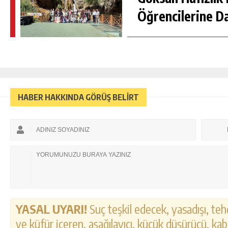
Öğrencilerine D
HABER HAKKINDA GÖRÜŞ BELİRT
YASAL UYARI!
Suç teşkil edecek, yasadışı, tehd
ve küfür içeren, aşağılayıcı, küçük düşürücü, kab