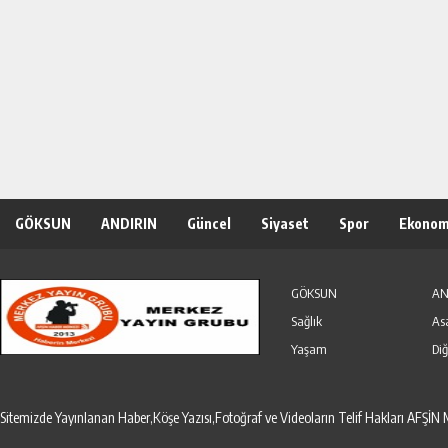
GÖKSUN
ANDIRIN
Güncel
Siyaset
Spor
Ekonom
Özel Haber
Seri İlanlar
GÖKSUN
AN
Sağlık
As
Yaşam
Diğ
Sitemizde Yayınlanan Haber,Köşe Yazısı,Fotoğraf ve Videoların Telif Hakları AF