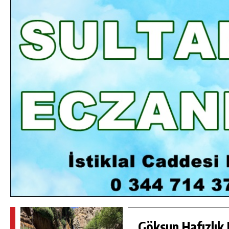
INDA
GÖKSUN HAFIZLIK KIZ KUR’AN KURSU
I
ÖĞRENCILERINE DARENDE GEZISI.
GÜNLÜK HABER AKIŞI
Göksun Hafızlık 