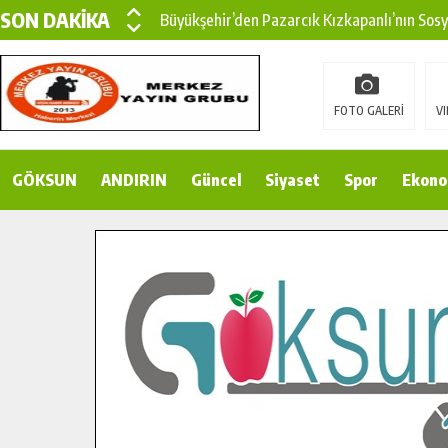
SON DAKİKA
Büyükşehir’den Pazarcık Kızkapanlı’nın Sos
Büyükşehir’den Pazarcık Kırsalına Modern Ul
Çin’den KSÜ’ye Uluslararası Başarı: Edinilen
FOTO GALERİ
VI
Büyükşehir, Türkoğlu Derebaşı Sokak’ta Sıca
GÖKSUN
ANDIRIN
Gençler Pusula Maraş Kampında Yeni Medya v
Güncel
Siyaset
Spor
Ekono
15 TEMMUZ’DA ŞEHİTLERİMİZ DUALARLA A
Büyükşehir, Göksun Kırsalında Ulaşım Konfor
İlçe Jandarma Komutanı Karakaya’dan Başkan
Bertiz’in Yeni Köprüsünde Sona Doğru.