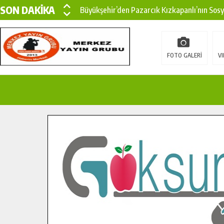
SON DAKİKA
Büyükşehir’den Pazarcık Kızkapanlı’nın Sos
Büyükşehir’den Pazarcık Kırsalına Modern Ul
Çin’den KSÜ’ye Uluslararası Başarı: Edinilen
FOTO GALERİ
VI
Büyükşehir, Türkoğlu Derebaşı Sokak’ta Sıca
Gençler Pusula Maraş Kampında Yeni Medya v
15 TEMMUZ’DA ŞEHİTLERİMİZ DUALARLA A
Büyükşehir, Göksun Kırsalında Ulaşım Konfor
İlçe Jandarma Komutanı Karakaya’dan Başkan
Bertiz’in Yeni Köprüsünde Sona Doğru.