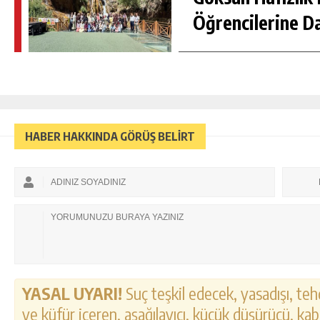
Öğrencilerine D
HABER HAKKINDA GÖRÜŞ BELİRT
YASAL UYARI!
Suç teşkil edecek, yasadışı, tehd
ve küfür içeren, aşağılayıcı, küçük düşürücü, kab