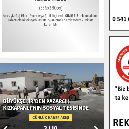
(336x280px)
Anasayfa Sağ Bloka Esnek veya Sabit ölçülerde
SINIRSIZ
reklam alanını
şablon olarak ekleyebilirsiniz. Şuan örnek olarak sadece 2 reklam
kullanıldı.
BÜYÜKŞEHIR’DEN PAZARCIK
BÜYÜKŞ
KIZKAPANLI’NIN SOSYAL TESISINDE
MODERN
ÇEVRE DÜZENLEMESI.
GÜNLÜK HABER AKIŞI
2
/
10