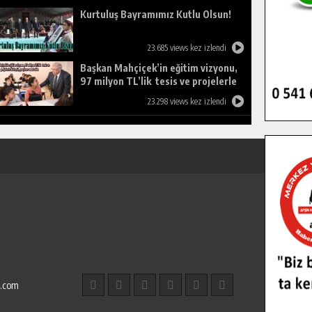
Kurtuluş Bayramımız Kutlu Olsun!
23.685 views kez izlendi
Başkan Mahçiçek’in eğitim vizyonu,
97 milyon TL’lik tesis ve projelerle
birleşti, gençlere umut oldu.
23.298 views kez izlendi
l.com