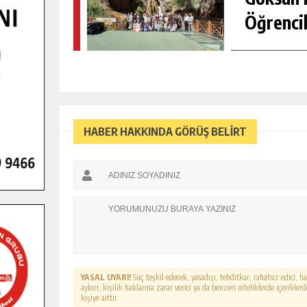
Öğrencil
HABER HAKKINDA GÖRÜŞ BELİRT
YASAL UYARI!
Suç teşkil edecek, yasadışı, tehditkar, rahatsız edici, 
aykırı, kişilik haklarına zarar verici ya da benzeri niteliklerde içerikl
kişiye aittir.