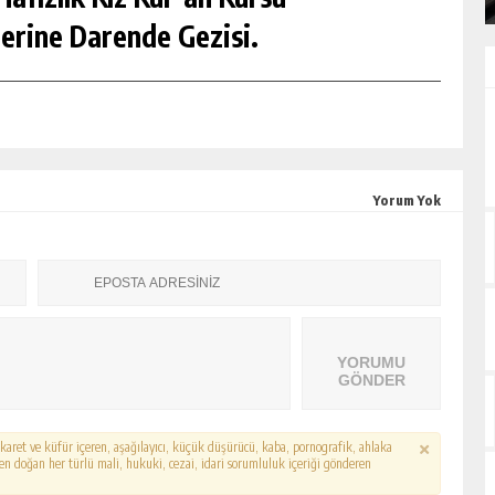
erine Darende Gezisi.
Yorum Yok
YORUMU
GÖNDER
hakaret ve küfür içeren, aşağılayıcı, küçük düşürücü, kaba, pornografik, ahlaka
erden doğan her türlü mali, hukuki, cezai, idari sorumluluk içeriği gönderen