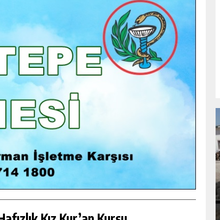
NDA
GÖKSUN HAFIZLIK KIZ KUR’AN KURSU
ÖĞRENCILERINE DARENDE GEZISI.
GÜNLÜK HABER AKIŞI
afızlık Kız Kur’an Kursu