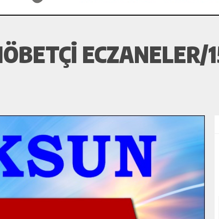
ÖBETÇI ECZANELER/1