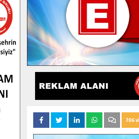
706 v