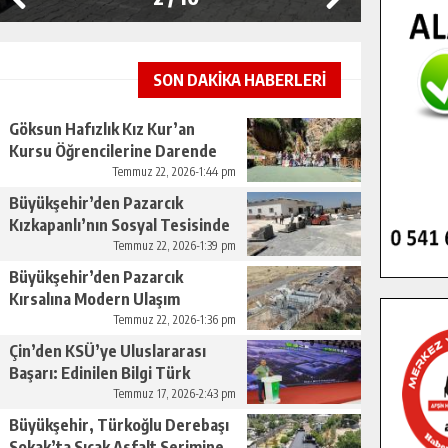
SON DAKİKA HABERLERİ
Göksun Hafızlık Kız Kur’an
Kursu Öğrencilerine Darende
Gezisi.
Temmuz 22, 2026-1:44 pm
Büyükşehir’den Pazarcık
Kızkapanlı’nın Sosyal Tesisinde
Çevre Düzenlemesi.
Temmuz 22, 2026-1:39 pm
Büyükşehir’den Pazarcık
Kırsalına Modern Ulaşım
Yatırımı.
Temmuz 22, 2026-1:36 pm
Çin’den KSÜ’ye Uluslararası
Başarı: Edinilen Bilgi Türk
Tarımına Katkı Sağlayacak.
Temmuz 17, 2026-2:43 pm
Büyükşehir, Türkoğlu Derebaşı
Sokak’ta Sıcak Asfalt Serimine