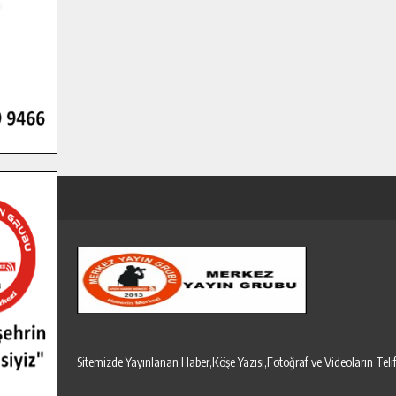
Sitemizde Yayınlanan Haber,Köşe Yazısı,Fotoğraf ve Videoların T