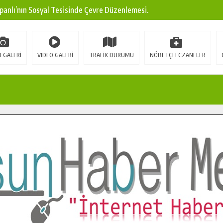
panlı’nın Sosyal Tesisinde Çevre Düzenlemesi.
ına Modern Ulaşım Yatırımı.
arı: Edinilen Bilgi Türk Tarımına Katkı Sağlayacak.
 GALERİ
VIDEO GALERİ
TRAFİK DURUMU
NÖBETÇİ ECZANELER
Sokak’ta Sıcak Asfalt Serimine Başladı.
 Yeni Medya ve Fotoğrafçılığı Keşfetti.
 DUALARLA ANILDI.
Ulaşım Konforunu Yükseltiyor.
ya’dan Başkan Cüce’ye Veda Ziyareti.
a Doğru.