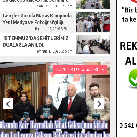
Başladı.
Temmuz 16, 2026-3:31 pm
Gençler Pusula Maraş Kampında
Yeni Medya ve Fotoğrafçılığı
Keşfetti.
Temmuz 16, 2026-3:28 pm
15 TEMMUZ’DA ŞEHİTLERİMİZ
DUALARLA ANILDI.
Temmuz 15, 2026-3:15 pm
POPÜLER FOTO GALERİLER