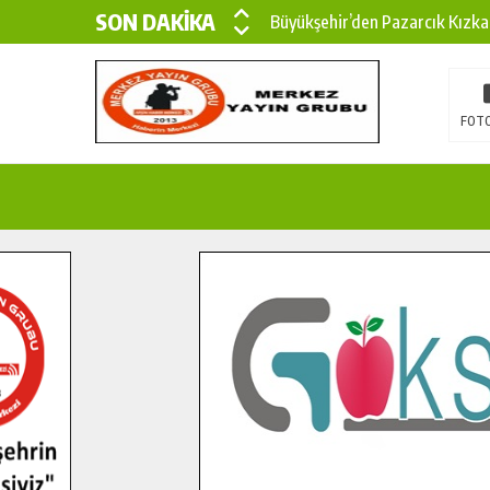
SON DAKİKA
Büyükşehir’den Pazarcık Kızka
Büyükşehir’den Pazarcık Kırsal
Çin’den KSÜ’ye Uluslararası Baş
FOTO
Büyükşehir, Türkoğlu Derebaşı 
Gençler Pusula Maraş Kampında
15 TEMMUZ’DA ŞEHİTLERİMİZ
Büyükşehir, Göksun Kırsalında 
İlçe Jandarma Komutanı Karaka
Bertiz’in Yeni Köprüsünde Son