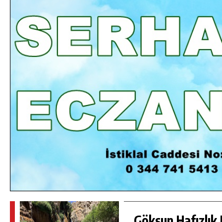
DA
GÖKSUN HAFIZLIK KIZ KUR’AN KURSU
ÖĞRENCILERINE DARENDE GEZISI.
GÜNLÜK HABER AKIŞI
Göksun Hafızlık 