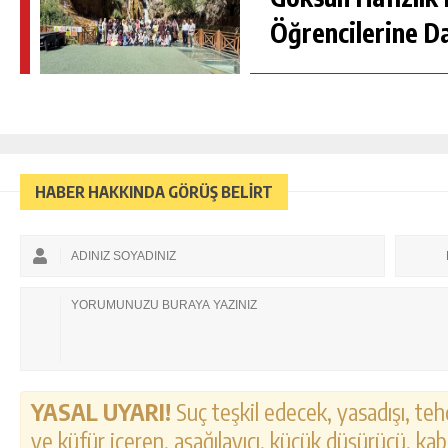
Öğrencilerine D
HABER HAKKINDA GÖRÜŞ BELİRT
YASAL UYARI!
Suç teşkil edecek, yasadışı, tehd
ve küfür içeren, aşağılayıcı, küçük düşürücü, kab