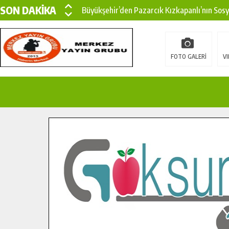
SON DAKİKA
Büyükşehir’den Pazarcık Kızkapanlı’nın Sos
Büyükşehir’den Pazarcık Kırsalına Modern Ul
Çin’den KSÜ’ye Uluslararası Başarı: Edinilen
FOTO GALERİ
VI
Büyükşehir, Türkoğlu Derebaşı Sokak’ta Sıca
Gençler Pusula Maraş Kampında Yeni Medya v
15 TEMMUZ’DA ŞEHİTLERİMİZ DUALARLA A
Büyükşehir, Göksun Kırsalında Ulaşım Konfor
İlçe Jandarma Komutanı Karakaya’dan Başkan
Bertiz’in Yeni Köprüsünde Sona Doğru.