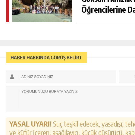
Öğrencilerine D
HABER HAKKINDA GÖRÜŞ BELİRT
YASAL UYARI!
Suç teşkil edecek, yasadışı, tehd
ve küfür içeren, aşağılayıcı, küçük düşürücü, kab