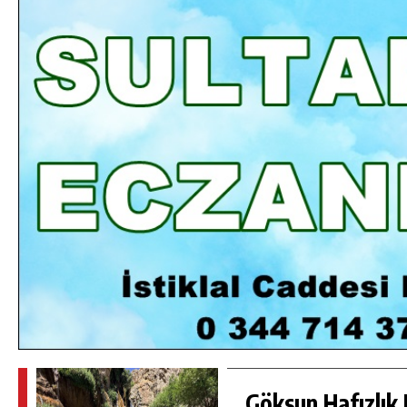
DA
GÖKSUN HAFIZLIK KIZ KUR’AN KURSU
ÖĞRENCILERINE DARENDE GEZISI.
GÜNLÜK HABER AKIŞI
Göksun Hafızlık 