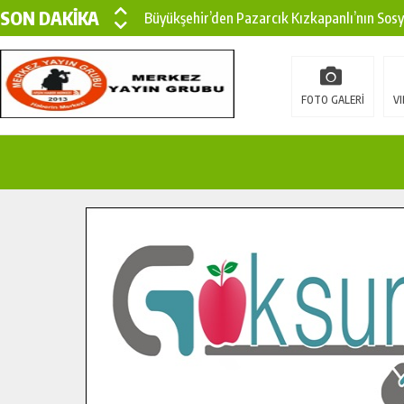
SON DAKİKA
Büyükşehir’den Pazarcık Kızkapanlı’nın Sos
Büyükşehir’den Pazarcık Kırsalına Modern Ul
Çin’den KSÜ’ye Uluslararası Başarı: Edinilen
FOTO GALERİ
VI
Büyükşehir, Türkoğlu Derebaşı Sokak’ta Sıca
Gençler Pusula Maraş Kampında Yeni Medya v
15 TEMMUZ’DA ŞEHİTLERİMİZ DUALARLA A
Büyükşehir, Göksun Kırsalında Ulaşım Konfor
İlçe Jandarma Komutanı Karakaya’dan Başkan
Bertiz’in Yeni Köprüsünde Sona Doğru.