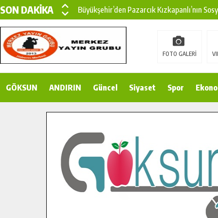
SON DAKİKA
Büyükşehir’den Pazarcık Kızkapanlı’nın Sos
Büyükşehir’den Pazarcık Kırsalına Modern Ul
Çin’den KSÜ’ye Uluslararası Başarı: Edinilen
FOTO GALERİ
VI
Büyükşehir, Türkoğlu Derebaşı Sokak’ta Sıca
GÖKSUN
ANDIRIN
Gençler Pusula Maraş Kampında Yeni Medya v
Güncel
Siyaset
Spor
Ekono
15 TEMMUZ’DA ŞEHİTLERİMİZ DUALARLA A
Büyükşehir, Göksun Kırsalında Ulaşım Konfor
İlçe Jandarma Komutanı Karakaya’dan Başkan
Bertiz’in Yeni Köprüsünde Sona Doğru.