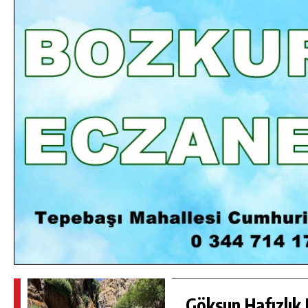
DA
GÖKSUN HAFIZLIK KIZ KUR’AN KURSU
ÖĞRENCILERINE DARENDE GEZISI.
GÜNLÜK HABER AKIŞI
Göksun Hafızlık 