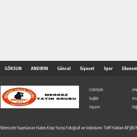
GÖKSUN
ANDIRIN
Güncel
Siyaset
Spor
Ekonom
Özel Haber
Seri İlanlar
GÖKSUN
AN
Sağlık
As
Yaşam
Diğ
Sitemizde Yayınlanan Haber,Köşe Yazısı,Fotoğraf ve Videoların Telif Hakları AF