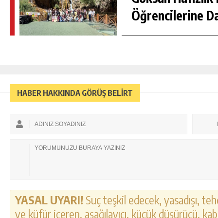
Öğrencilerine D
HABER HAKKINDA GÖRÜŞ BELİRT
YASAL UYARI!
Suç teşkil edecek, yasadışı, tehd
ve küfür içeren, aşağılayıcı, küçük düşürücü, kab