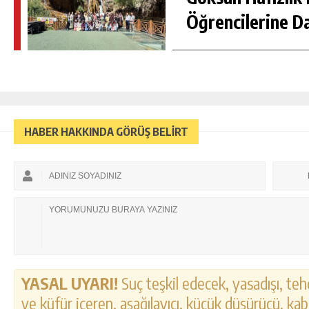
Öğrencilerine D
HABER HAKKINDA GÖRÜŞ BELİRT
YASAL UYARI!
Suç teşkil edecek, yasadışı, tehd
ve küfür içeren, aşağılayıcı, küçük düşürücü, kab