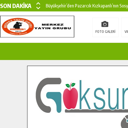
SON DAKİKA
Büyükşehir’den Pazarcık Kızkapanlı’nın Sos
Büyükşehir’den Pazarcık Kırsalına Modern Ul
Çin’den KSÜ’ye Uluslararası Başarı: Edinilen
FOTO GALERİ
VI
Büyükşehir, Türkoğlu Derebaşı Sokak’ta Sıca
Gençler Pusula Maraş Kampında Yeni Medya v
15 TEMMUZ’DA ŞEHİTLERİMİZ DUALARLA A
Büyükşehir, Göksun Kırsalında Ulaşım Konfor
İlçe Jandarma Komutanı Karakaya’dan Başkan
Bertiz’in Yeni Köprüsünde Sona Doğru.