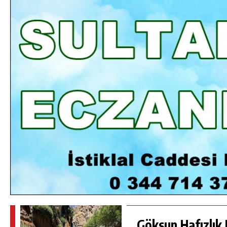
DA
GÖKSUN HAFIZLIK KIZ KUR’AN KURSU
ÖĞRENCILERINE DARENDE GEZISI.
GÜNLÜK HABER AKIŞI
Göksun Hafızlık 