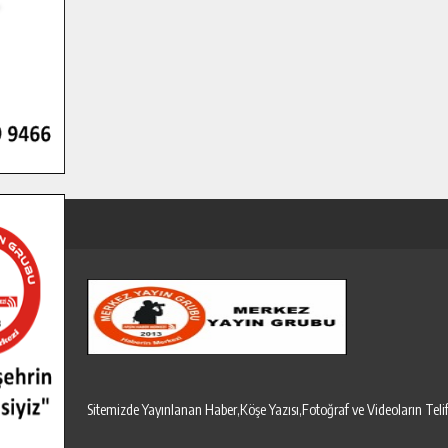
Sitemizde Yayınlanan Haber,Köşe Yazısı,Fotoğraf ve Videoların T