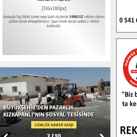
(336x280px)
Anasayfa Sağ Bloka Esnek veya Sabit ölçülerde
SINIRSIZ
reklam alanını
şablon olarak ekleyebilirsiniz. Şuan örnek olarak sadece 2 reklam
kullanıldı.
BÜYÜKŞEHIR’DEN PAZARCIK
BÜYÜKŞ
KIZKAPANLI’NIN SOSYAL TESISINDE
MODERN
ÇEVRE DÜZENLEMESI.
GÜNLÜK HABER AKIŞI
2
/
10