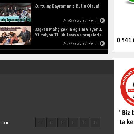
Kurtuluş Bayramımız Kutlu Olsun!
23.685 views kez izlendi
Başkan Mahçiçek’in eğitim vizyonu,
97 milyon TL’lik tesis ve projelerle
birleşti, gençlere umut oldu.
23.297 views kez izlendi
l.com