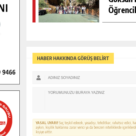
Öğrencil
HABER HAKKINDA GÖRÜŞ BELİRT
YASAL UYARI!
Suç teşkil edecek, yasadışı, tehditkar, rahatsız edici, 
aykırı, kişilik haklarına zarar verici ya da benzeri niteliklerde içerikl
kişiye aittir.