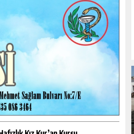
NDA
GÖKSUN HAFIZLIK KIZ KUR’AN KURSU
ÖĞRENCILERINE DARENDE GEZISI.
GÜNLÜK HABER AKIŞI
afızlık Kız Kur’an Kursu