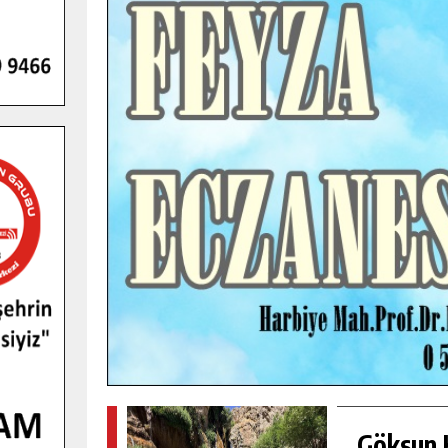
GENÇLER PUSULA MARAŞ KAMPI
YENI MEDYA VE FOTOĞRAFÇILIĞI
KEŞFETTI.
GÜNLÜK HABER AKIŞI
Göksun H