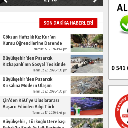
SON DAKİKA HABERLERİ
Göksun Hafızlık Kız Kur’an
Kursu Öğrencilerine Darende
Gezisi.
Temmuz 22, 2026-1:44 pm
Büyükşehir’den Pazarcık
Kızkapanlı’nın Sosyal Tesisinde
Çevre Düzenlemesi.
Temmuz 22, 2026-1:39 pm
Büyükşehir’den Pazarcık
Kırsalına Modern Ulaşım
Yatırımı.
Temmuz 22, 2026-1:36 pm
Çin’den KSÜ’ye Uluslararası
Başarı: Edinilen Bilgi Türk
Tarımına Katkı Sağlayacak.
Temmuz 17, 2026-2:43 pm
Büyükşehir, Türkoğlu Derebaşı
Sokak’ta Sıcak Asfalt Serimine