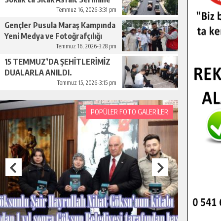
Başladı.
Temmuz 16, 2026-3:31 pm
Gençler Pusula Maraş Kampında
Yeni Medya ve Fotoğrafçılığı
Keşfetti.
Temmuz 16, 2026-3:28 pm
15 TEMMUZ’DA ŞEHİTLERİMİZ
DUALARLA ANILDI.
Temmuz 15, 2026-3:15 pm
POPÜLER FOTO GALERİLER