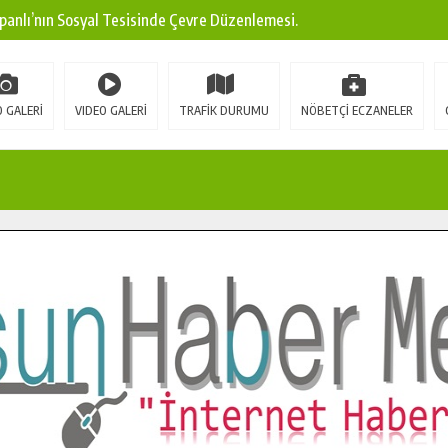
panlı’nın Sosyal Tesisinde Çevre Düzenlemesi.
ına Modern Ulaşım Yatırımı.
arı: Edinilen Bilgi Türk Tarımına Katkı Sağlayacak.
 GALERİ
VIDEO GALERİ
TRAFİK DURUMU
NÖBETÇİ ECZANELER
Sokak’ta Sıcak Asfalt Serimine Başladı.
 Yeni Medya ve Fotoğrafçılığı Keşfetti.
 DUALARLA ANILDI.
Ulaşım Konforunu Yükseltiyor.
ya’dan Başkan Cüce’ye Veda Ziyareti.
a Doğru.