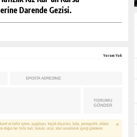
erine Darende Gezisi.
Yorum Yok
YORUMU
GÖNDER
hakaret ve küfür içeren, aşağılayıcı, küçük düşürücü, kaba, pornografik, ahlaka
erden doğan her türlü mali, hukuki, cezai, idari sorumluluk içeriği gönderen