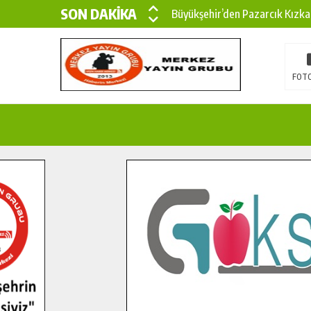
SON DAKİKA
Büyükşehir’den Pazarcık Kızka
Büyükşehir’den Pazarcık Kırsal
Çin’den KSÜ’ye Uluslararası Baş
FOTO
Büyükşehir, Türkoğlu Derebaşı 
Gençler Pusula Maraş Kampında
15 TEMMUZ’DA ŞEHİTLERİMİZ
Büyükşehir, Göksun Kırsalında 
İlçe Jandarma Komutanı Karaka
Bertiz’in Yeni Köprüsünde Son