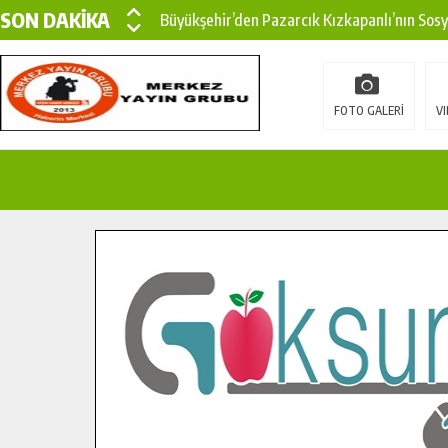
SON DAKİKA
Büyükşehir’den Pazarcık Kızkapanlı’nın Sos
Büyükşehir’den Pazarcık Kırsalına Modern Ul
Çin’den KSÜ’ye Uluslararası Başarı: Edinilen
FOTO GALERİ
VI
Büyükşehir, Türkoğlu Derebaşı Sokak’ta Sıca
Gençler Pusula Maraş Kampında Yeni Medya v
15 TEMMUZ’DA ŞEHİTLERİMİZ DUALARLA A
Büyükşehir, Göksun Kırsalında Ulaşım Konfor
İlçe Jandarma Komutanı Karakaya’dan Başkan
Bertiz’in Yeni Köprüsünde Sona Doğru.