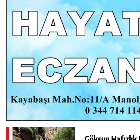
DA
GÖKSUN HAFIZLIK KIZ KUR’AN KURSU
ÖĞRENCILERINE DARENDE GEZISI.
GÜNLÜK HABER AKIŞI
Göksun Hafızlık 