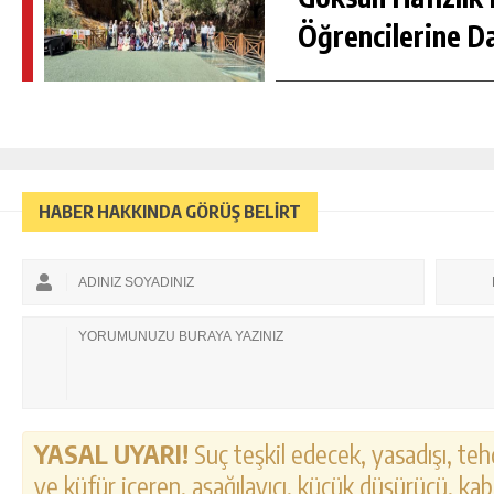
Öğrencilerine D
HABER HAKKINDA GÖRÜŞ BELİRT
YASAL UYARI!
Suç teşkil edecek, yasadışı, tehd
ve küfür içeren, aşağılayıcı, küçük düşürücü, kab