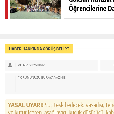
Öğrencilerine D
HABER HAKKINDA GÖRÜŞ BELİRT
YASAL UYARI!
Suç teşkil edecek, yasadışı, tehd
ve küfür içeren, aşağılayıcı, küçük düşürücü, kab