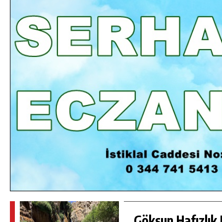
DA
GÖKSUN HAFIZLIK KIZ KUR’AN KURSU
ÖĞRENCILERINE DARENDE GEZISI.
GÜNLÜK HABER AKIŞI
Göksun Hafızlık 