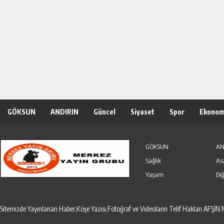
GÖKSUN
ANDIRIN
Güncel
Siyaset
Spor
Ekonom
Özel Haber
Seri İlanlar
GÖKSUN
AN
Sağlık
As
Yaşam
Diğ
Sitemizde Yayınlanan Haber,Köşe Yazısı,Fotoğraf ve Videoların Telif Hakları AF