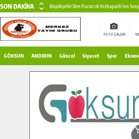
SON DAKİKA
Büyükşehir’den Pazarcık Kızkapanlı’nın Sos
Büyükşehir’den Pazarcık Kırsalına Modern Ul
Çin’den KSÜ’ye Uluslararası Başarı: Edinilen
FOTO GALERİ
VI
Büyükşehir, Türkoğlu Derebaşı Sokak’ta Sıca
GÖKSUN
ANDIRIN
Gençler Pusula Maraş Kampında Yeni Medya v
Güncel
Siyaset
Spor
Ekono
15 TEMMUZ’DA ŞEHİTLERİMİZ DUALARLA A
Büyükşehir, Göksun Kırsalında Ulaşım Konfor
İlçe Jandarma Komutanı Karakaya’dan Başkan
Bertiz’in Yeni Köprüsünde Sona Doğru.