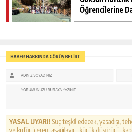
Öğrencilerine D
HABER HAKKINDA GÖRÜŞ BELİRT
YASAL UYARI!
Suç teşkil edecek, yasadışı, tehd
ve küfür içeren, aşağılayıcı, küçük düşürücü, kab