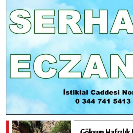
DA
GÖKSUN HAFIZLIK KIZ KUR’AN KURSU
ÖĞRENCILERINE DARENDE GEZISI.
GÜNLÜK HABER AKIŞI
Göksun Hafızlık 