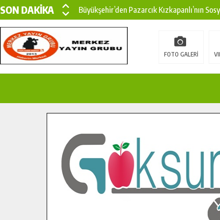
SON DAKİKA
Büyükşehir’den Pazarcık Kızkapanlı’nın Sos
Büyükşehir’den Pazarcık Kırsalına Modern Ul
Çin’den KSÜ’ye Uluslararası Başarı: Edinilen
FOTO GALERİ
VI
Büyükşehir, Türkoğlu Derebaşı Sokak’ta Sıca
Gençler Pusula Maraş Kampında Yeni Medya v
15 TEMMUZ’DA ŞEHİTLERİMİZ DUALARLA A
Büyükşehir, Göksun Kırsalında Ulaşım Konfor
İlçe Jandarma Komutanı Karakaya’dan Başkan
Bertiz’in Yeni Köprüsünde Sona Doğru.