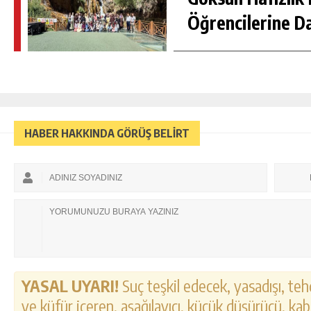
Öğrencilerine D
HABER HAKKINDA GÖRÜŞ BELİRT
YASAL UYARI!
Suç teşkil edecek, yasadışı, tehd
ve küfür içeren, aşağılayıcı, küçük düşürücü, kab