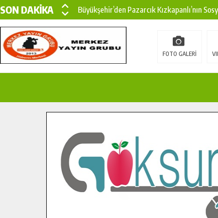
SON DAKİKA
Büyükşehir’den Pazarcık Kızkapanlı’nın Sos
Büyükşehir’den Pazarcık Kırsalına Modern Ul
Çin’den KSÜ’ye Uluslararası Başarı: Edinilen
FOTO GALERİ
VI
Büyükşehir, Türkoğlu Derebaşı Sokak’ta Sıca
Gençler Pusula Maraş Kampında Yeni Medya v
15 TEMMUZ’DA ŞEHİTLERİMİZ DUALARLA A
Büyükşehir, Göksun Kırsalında Ulaşım Konfor
İlçe Jandarma Komutanı Karakaya’dan Başkan
Bertiz’in Yeni Köprüsünde Sona Doğru.