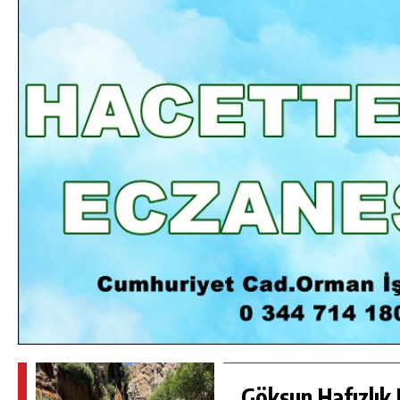
DA
GÖKSUN HAFIZLIK KIZ KUR’AN KURSU
ÖĞRENCILERINE DARENDE GEZISI.
GÜNLÜK HABER AKIŞI
Göksun Hafızlık 