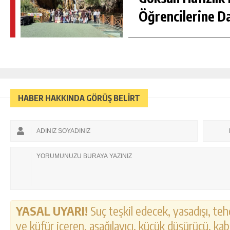
Öğrencilerine D
HABER HAKKINDA GÖRÜŞ BELİRT
YASAL UYARI!
Suç teşkil edecek, yasadışı, tehd
ve küfür içeren, aşağılayıcı, küçük düşürücü, kab