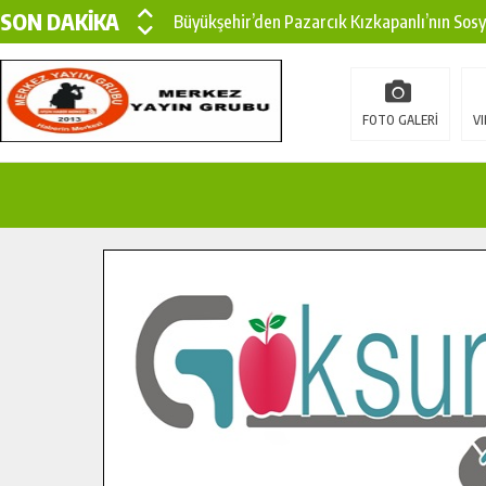
SON DAKİKA
Büyükşehir’den Pazarcık Kızkapanlı’nın Sos
Büyükşehir’den Pazarcık Kırsalına Modern Ul
Çin’den KSÜ’ye Uluslararası Başarı: Edinilen
FOTO GALERİ
VI
Büyükşehir, Türkoğlu Derebaşı Sokak’ta Sıca
Gençler Pusula Maraş Kampında Yeni Medya v
15 TEMMUZ’DA ŞEHİTLERİMİZ DUALARLA A
Büyükşehir, Göksun Kırsalında Ulaşım Konfor
İlçe Jandarma Komutanı Karakaya’dan Başkan
Bertiz’in Yeni Köprüsünde Sona Doğru.