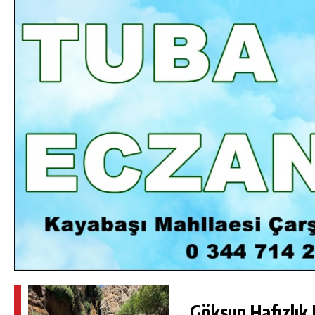
DA
GÖKSUN HAFIZLIK KIZ KUR’AN KURSU
ÖĞRENCILERINE DARENDE GEZISI.
GÜNLÜK HABER AKIŞI
Göksun Hafızlık 